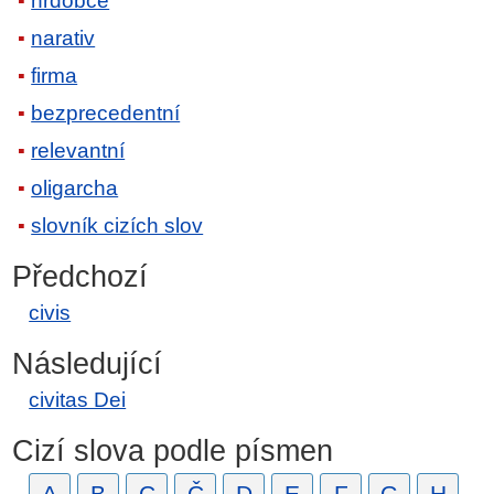
hrdobce
narativ
firma
bezprecedentní
relevantní
oligarcha
slovník cizích slov
Předchozí
civis
Následující
civitas Dei
Cizí slova podle písmen
A
B
C
Č
D
E
F
G
H