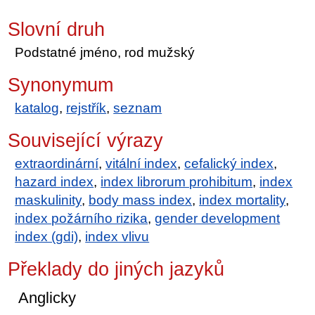
Slovní druh
Podstatné jméno, rod mužský
Synonymum
katalog
,
rejstřík
,
seznam
Související výrazy
extraordinární
,
vitální index
,
cefalický index
,
hazard index
,
index librorum prohibitum
,
index
maskulinity
,
body mass index
,
index mortality
,
index požárního rizika
,
gender development
index (gdi)
,
index vlivu
Překlady do jiných jazyků
Anglicky