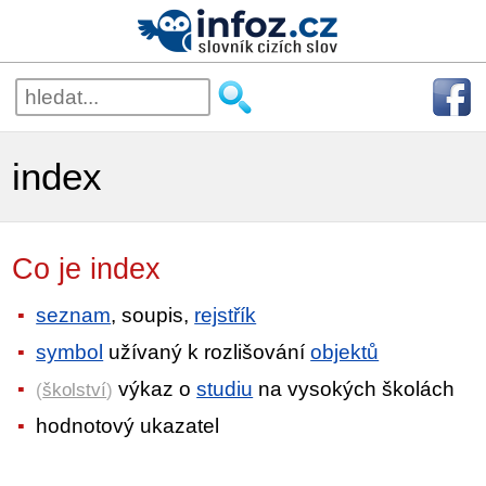
index
Co je index
seznam
, soupis,
rejstřík
symbol
užívaný k rozlišování
objektů
výkaz o
studiu
na vysokých školách
(
školství
)
hodnotový ukazatel