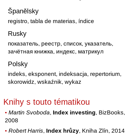
Španělsky
registro, tabla de materias, índice
Rusky
показатель, реестр, список, указатель,
зачётная книжка, индекс, матрикул
Polsky
indeks, eksponent, indeksacja, repertorium,
skorowidz, wskaźnik, wykaz
Knihy s touto tématikou
Martin Svoboda
,
Index investing
, BizBooks,
2008
Robert Harris
,
Index hrůzy
, Kniha Zlín, 2014