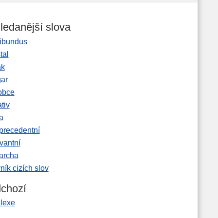
ledanější slova
ibundus
tal
ak
gar
obce
tiv
a
precedentní
vantní
garcha
ník cizích slov
chozí
alexe