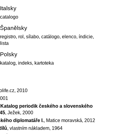
Italsky
catalogo
Španělsky
registro, rol, sílabo, catálogo, elenco, índicie,
lista
Polsky
katalog, indeks, kartoteka
rolife.cz, 2010
2001
- Katalog periodik českého a slovenského
945
, Ježek, 2000
eského diplomatáře I.
, Matice moravská, 2012
dílů
, vlastním nákladem, 1964