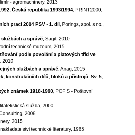
dimír - agromachinery, 2013
992, Česká republika 1993/1994
, PRINT2000,
ích prací 2004 PSV - 1. díl
, Porings, spol. s r.o.,
h službách a správě
, Sagit, 2010
rodní technické muzeum, 2015
tňování podle povolání a platových tříd ve
, 2010
řejných službách a správě
, Anag, 2015
 konstrukčních dílů, bloků a přístrojů. Sv. 5
,
kých známek 1918-1960
, POFIS - Poštovní
ilatelistická služba, 2000
Consulting, 2008
nery, 2015
 nakladatelství technické literatury, 1965