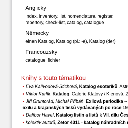
Anglicky
index, inventory, list, nomenclature, register,
repertory, check-list, catalog, catalogue
Německy
einen Katalog, Katalog (pl.: -e), Katalog (der)
Francouzsky
catalogue, fichier
Knihy s touto tématikou
Eva Kalivodová-Štichová
,
Katalog esoteriků
, Ast
Viktor Karlík
,
Katalog
, Galerie Klatovy / Klenová, 
Jiří Gruntorád, Michal Přibáň
,
Exilová periodika -
exilu a krajanských tisků vydávaných po roce 1
Dalibor Havel
,
Katalog listin a listů k VII. dílu Č
kolektiv autorů
,
Zetor 4011 - katalog náhradních 