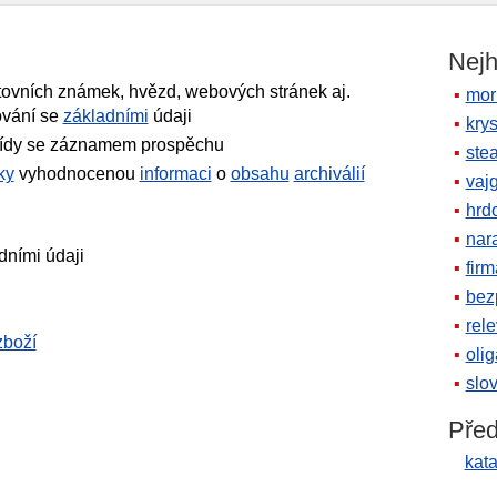
Nejh
tovních známek, hvězd, webových stránek aj.
mor
vání se
základními
údaji
krys
třídy se záznamem prospěchu
ste
cky
vyhodnocenou
informaci
o
obsahu
archiválií
vaj
hrd
nara
dními údaji
firm
bez
rele
zboží
oli
slov
Před
kat