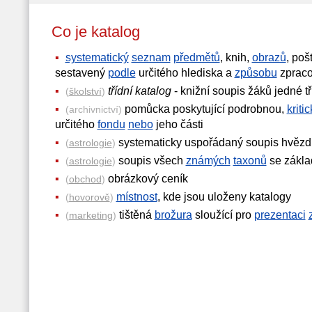
Co je katalog
systematický
seznam
předmětů
, knih,
obrazů
, poš
sestavený
podle
určitého hlediska a
způsobu
zpraco
třídní katalog
- knižní soupis žáků jedné 
(
školství
)
pomůcka poskytující podrobnou,
kriti
(archivnictví)
určitého
fondu
nebo
jeho části
systematicky uspořádaný soupis hvězd
(
astrologie
)
soupis všech
známých
taxonů
se zákla
(
astrologie
)
obrázkový ceník
(
obchod
)
místnost
, kde jsou uloženy katalogy
(
hovorově
)
tištěná
brožura
sloužící pro
prezentaci
(
marketing
)