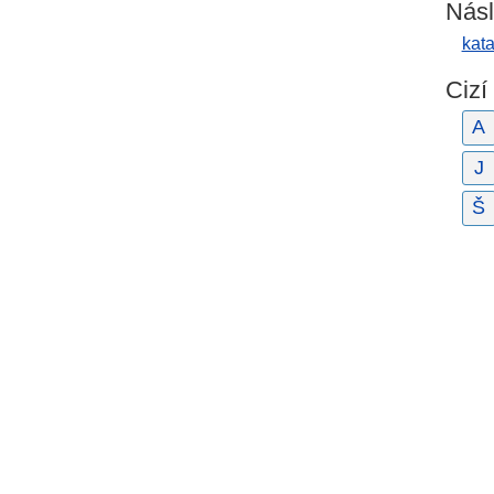
Násl
kat
Cizí
A
J
Š