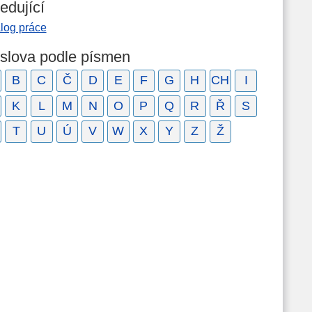
edující
alog práce
 slova podle písmen
B
C
Č
D
E
F
G
H
CH
I
K
L
M
N
O
P
Q
R
Ř
S
T
U
Ú
V
W
X
Y
Z
Ž