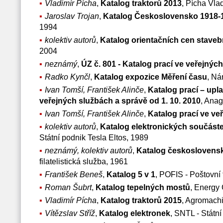
Vladimír Pícha
,
Katalog traktorů 2013
, Pícha Vla
Jaroslav Trojan
,
Katalog Československo 1918-1
1994
kolektiv autorů
,
Katalog orientačních cen stavebn
2004
neznámý
,
ÚZ č. 801 - Katalog prací ve veřejnýc
Radko Kynčl
,
Katalog expozice Měření času
, Ná
Ivan Tomší, František Alinče
,
Katalog prací – upla
veřejných službách a správě od 1. 10. 2010
, Anag
Ivan Tomší, František Alinče
,
Katalog prací ve ve
kolektiv autorů
,
Katalog elektronických součástek,
Státní podnik Tesla Eltos, 1989
neznámý, kolektiv autorů
,
Katalog českoslovens
filatelistická služba, 1961
František Beneš
,
Katalog 5 v 1
, POFIS - Poštovní f
Roman Šubrt
,
Katalog tepelných mostů
, Energy 
Vladimír Pícha
,
Katalog traktorů 2015
, Agromachi
Vítězslav Stříž
,
Katalog elektronek
, SNTL - Státní