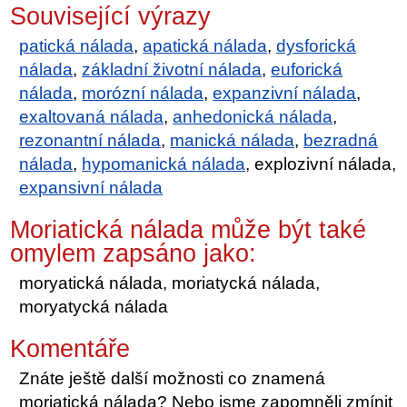
Související výrazy
patická nálada
,
apatická nálada
,
dysforická
nálada
,
základní životní nálada
,
euforická
nálada
,
morózní nálada
,
expanzivní nálada
,
exaltovaná nálada
,
anhedonická nálada
,
rezonantní nálada
,
manická nálada
,
bezradná
nálada
,
hypomanická nálada
, explozivní nálada,
expansivní nálada
Moriatická nálada může být také
omylem zapsáno jako:
moryatická nálada, moriatycká nálada,
moryatycká nálada
Komentáře
Znáte ještě další možnosti co znamená
moriatická nálada? Nebo jsme zapomněli zmínit