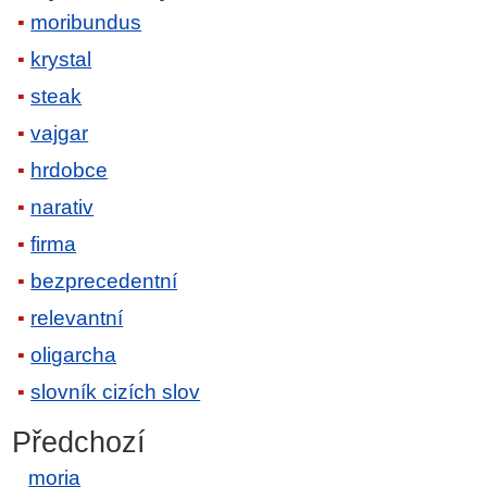
moribundus
krystal
steak
vajgar
hrdobce
narativ
firma
bezprecedentní
relevantní
oligarcha
slovník cizích slov
Předchozí
moria