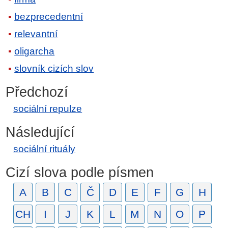
bezprecedentní
relevantní
oligarcha
slovník cizích slov
Předchozí
sociální repulze
Následující
sociální rituály
Cizí slova podle písmen
A
B
C
Č
D
E
F
G
H
CH
I
J
K
L
M
N
O
P