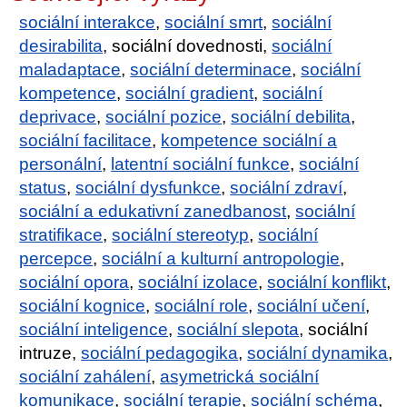
sociální interakce
,
sociální smrt
,
sociální
desirabilita
, sociální dovednosti,
sociální
maladaptace
,
sociální determinace
,
sociální
kompetence
,
sociální gradient
,
sociální
deprivace
,
sociální pozice
,
sociální debilita
,
sociální facilitace
,
kompetence sociální a
personální
,
latentní sociální funkce
,
sociální
status
,
sociální dysfunkce
,
sociální zdraví
,
sociální a edukativní zanedbanost
,
sociální
stratifikace
,
sociální stereotyp
,
sociální
percepce
,
sociální a kulturní antropologie
,
sociální opora
,
sociální izolace
,
sociální konflikt
,
sociální kognice
,
sociální role
,
sociální učení
,
sociální inteligence
,
sociální slepota
, sociální
intruze,
sociální pedagogika
,
sociální dynamika
,
sociální zahálení
,
asymetrická sociální
komunikace
,
sociální terapie
,
sociální schéma
,