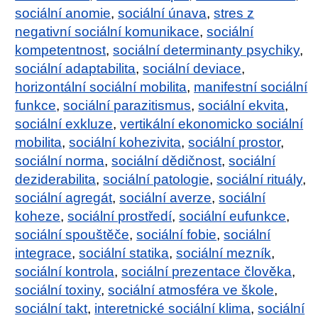
sociální anomie
,
sociální únava
,
stres z
negativní sociální komunikace
,
sociální
kompetentnost
,
sociální determinanty psychiky
,
sociální adaptabilita
,
sociální deviace
,
horizontální sociální mobilita
,
manifestní sociální
funkce
,
sociální parazitismus
,
sociální ekvita
,
sociální exkluze
,
vertikální ekonomicko sociální
mobilita
,
sociální kohezivita
,
sociální prostor
,
sociální norma
,
sociální dědičnost
,
sociální
deziderabilita
,
sociální patologie
,
sociální rituály
,
sociální agregát
,
sociální averze
,
sociální
koheze
,
sociální prostředí
,
sociální eufunkce
,
sociální spouštěče
,
sociální fobie
,
sociální
integrace
,
sociální statika
,
sociální mezník
,
sociální kontrola
,
sociální prezentace člověka
,
sociální toxiny
,
sociální atmosféra ve škole
,
sociální takt
,
interetnické sociální klima
,
sociální