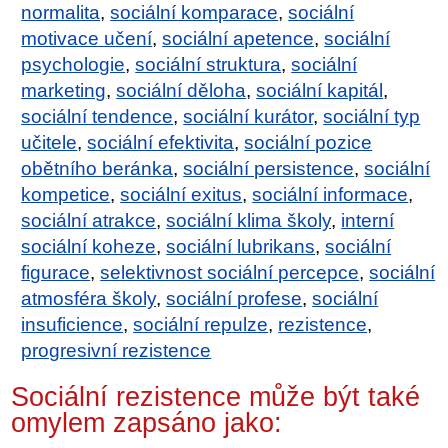
normalita
,
sociální komparace
,
sociální
motivace učení
,
sociální apetence
,
sociální
psychologie
,
sociální struktura
,
sociální
marketing
,
sociální děloha
,
sociální kapitál
,
sociální tendence
,
sociální kurátor
,
sociální typ
učitele
,
sociální efektivita
,
sociální pozice
obětního beránka
,
sociální persistence
,
sociální
kompetice
,
sociální exitus
,
sociální informace
,
sociální atrakce
,
sociální klima školy
,
interní
sociální koheze
,
sociální lubrikans
,
sociální
figurace
,
selektivnost sociální percepce
,
sociální
atmosféra školy
,
sociální profese
,
sociální
insuficience
,
sociální repulze
,
rezistence
,
progresivní rezistence
Sociální rezistence může být také
omylem zapsáno jako: