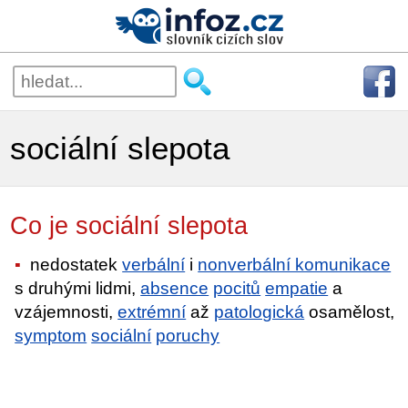
sociální slepota
Co je sociální slepota
nedostatek
verbální
i
nonverbální komunikace
s druhými lidmi,
absence
pocitů
empatie
a
vzájemnosti,
extrémní
až
patologická
osamělost,
symptom
sociální
poruchy