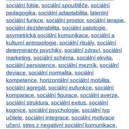
sociální fobie
,
sociální spouštěče
,
sociální
pedagogika
,
sociální adaptabilita
,
latentní
sociální funkce
,
sociální prostor
,
sociální terapie
,
sociální deziderabilita
,
sociální patologie
,
asymetrická sociální komunikace
,
sociální a
kulturní antropologie
,
sociální rituály
,
sociální
determinanty psychiky
,
sociální zdraví
,
sociální
marketing
,
sociální schéma
,
sociální ekvita
,
sociální persistence
,
sociální mezník
,
sociální
deviace
,
sociální normalita
,
sociální
kompetence
,
horizontální sociální mobilita
,
sociální agregát
,
sociální eufunkce
,
sociální
komparace
,
sociální figurace
,
sociální averze
,
sociální struktura
,
sociální exitus
,
sociální
kognice
,
sociální psychologie
,
sociální typ
učitele
,
sociální integrace
,
sociální motivace
učení
,
stres z negativní sociální komunikace
,