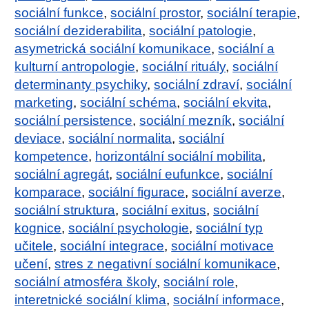
sociální funkce
,
sociální prostor
,
sociální terapie
,
sociální deziderabilita
,
sociální patologie
,
asymetrická sociální komunikace
,
sociální a
kulturní antropologie
,
sociální rituály
,
sociální
determinanty psychiky
,
sociální zdraví
,
sociální
marketing
,
sociální schéma
,
sociální ekvita
,
sociální persistence
,
sociální mezník
,
sociální
deviace
,
sociální normalita
,
sociální
kompetence
,
horizontální sociální mobilita
,
sociální agregát
,
sociální eufunkce
,
sociální
komparace
,
sociální figurace
,
sociální averze
,
sociální struktura
,
sociální exitus
,
sociální
kognice
,
sociální psychologie
,
sociální typ
učitele
,
sociální integrace
,
sociální motivace
učení
,
stres z negativní sociální komunikace
,
sociální atmosféra školy
,
sociální role
,
interetnické sociální klima
,
sociální informace
,