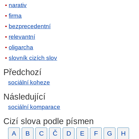
narativ
firma
bezprecedentní
relevantní
oligarcha
slovník cizích slov
Předchozí
sociální koheze
Následující
sociální komparace
Cizí slova podle písmen
A
B
C
Č
D
E
F
G
H