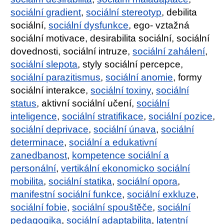
sociální gradient
,
sociální stereotyp
, debilita
sociální,
sociální dysfunkce
, ego- vztažná
sociální motivace, desirabilita sociální, sociální
dovednosti, sociální intruze,
sociální zahálení
,
sociální slepota
, styly sociální percepce,
sociální parazitismus
,
sociální anomie
, formy
sociální interakce,
sociální toxiny
,
sociální
status
, aktivní sociální učení,
sociální
inteligence
,
sociální stratifikace
,
sociální pozice
,
sociální deprivace
,
sociální únava
,
sociální
determinace
,
sociální a edukativní
zanedbanost
,
kompetence sociální a
personální
,
vertikální ekonomicko sociální
mobilita
,
sociální statika
,
sociální opora
,
manifestní sociální funkce
,
sociální exkluze
,
sociální fobie
,
sociální spouštěče
,
sociální
pedagogika
,
sociální adaptabilita
,
latentní