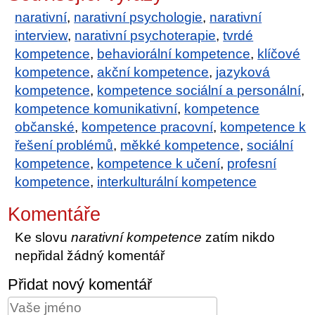
narativní
,
narativní psychologie
,
narativní
interview
,
narativní psychoterapie
,
tvrdé
kompetence
,
behaviorální kompetence
,
klíčové
kompetence
,
akční kompetence
,
jazyková
kompetence
,
kompetence sociální a personální
,
kompetence komunikativní
,
kompetence
občanské
,
kompetence pracovní
,
kompetence k
řešení problémů
,
měkké kompetence
,
sociální
kompetence
,
kompetence k učení
,
profesní
kompetence
,
interkulturální kompetence
Komentáře
Ke slovu
narativní kompetence
zatím nikdo
nepřidal žádný komentář
Přidat nový komentář