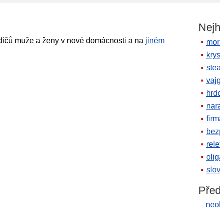
Nejh
dičů muže a ženy v nové domácnosti a na
jiném
mor
krys
ste
vaj
hrd
nara
firm
bez
rele
oli
slov
Před
neol