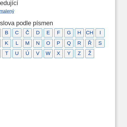
edující
malený
 slova podle písmen
B
C
Č
D
E
F
G
H
CH
I
K
L
M
N
O
P
Q
R
Ř
S
T
U
Ú
V
W
X
Y
Z
Ž