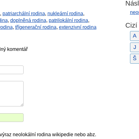
Násl
neo
,
patriarchální rodina
,
nukleární rodina
,
dina
,
doplněná rodina
,
patrilokální rodina
,
Cizí
rodina
,
třígenerační rodina
,
extenzivní rodina
A
J
dný komentář
Š
e výraz neolokální rodina wikipedie nebo abz.