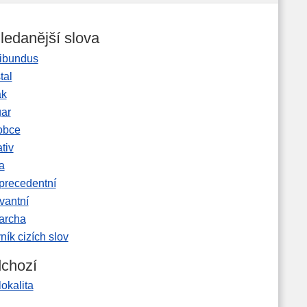
ledanější slova
ibundus
tal
ak
gar
obce
tiv
a
precedentní
vantní
garcha
ník cizích slov
chozí
okalita