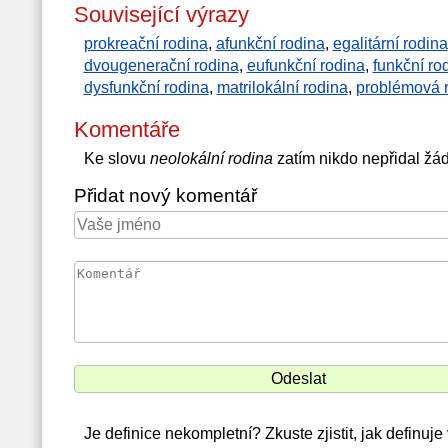
Související výrazy
prokreační rodina
,
afunkční rodina
,
egalitární rodina
dvougenerační rodina
,
eufunkční rodina
,
funkční ro
dysfunkční rodina
,
matrilokální rodina
,
problémová 
Komentáře
Ke slovu
neolokální rodina
zatím nikdo nepřidal žá
Přidat nový komentář
Je definice nekompletní? Zkuste zjistit, jak definuj