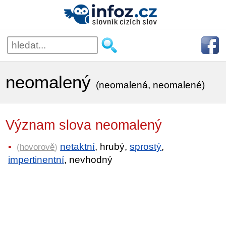
neomalený
(neomalená, neomalené)
Význam slova neomalený
netaktní
, hrubý,
sprostý
,
(
hovorově
)
impertinentní
, nevhodný