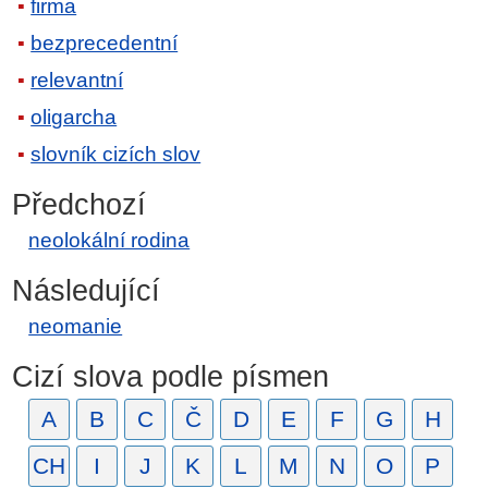
firma
bezprecedentní
relevantní
oligarcha
slovník cizích slov
Předchozí
neolokální rodina
Následující
neomanie
Cizí slova podle písmen
A
B
C
Č
D
E
F
G
H
CH
I
J
K
L
M
N
O
P