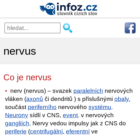
nervus
Co je nervus
nerv (nervus) – svazek
paralelních
nervových
vláken (
axonů
či dendritů ) s příslušnými
obaly
,
součást
periferního
nervového
systému
.
Neurony
sídlí v CNS,
event
. v nervových
gangliích
. Nervy vedou impulsy jak z CNS do
periferie
(
centrifugální
,
eferentní
ve