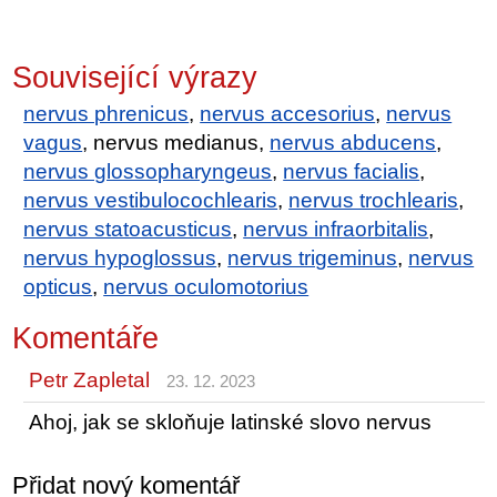
Související výrazy
nervus phrenicus
,
nervus accesorius
,
nervus
vagus
, nervus medianus,
nervus abducens
,
nervus glossopharyngeus
,
nervus facialis
,
nervus vestibulocochlearis
,
nervus trochlearis
,
nervus statoacusticus
,
nervus infraorbitalis
,
nervus hypoglossus
,
nervus trigeminus
,
nervus
opticus
,
nervus oculomotorius
Komentáře
Petr Zapletal
23. 12. 2023
Ahoj, jak se skloňuje latinské slovo nervus
Přidat nový komentář