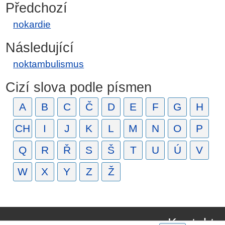
Předchozí
nokardie
Následující
noktambulismus
Cizí slova podle písmen
A
B
C
Č
D
E
F
G
H
CH
I
J
K
L
M
N
O
P
Q
R
Ř
S
Š
T
U
Ú
V
W
X
Y
Z
Ž
Kontakt