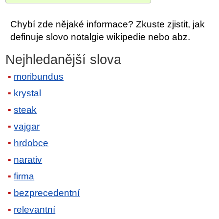
Chybí zde nějaké informace? Zkuste zjistit, jak
definuje slovo notalgie wikipedie nebo abz.
Nejhledanější slova
moribundus
krystal
steak
vajgar
hrdobce
narativ
firma
bezprecedentní
relevantní