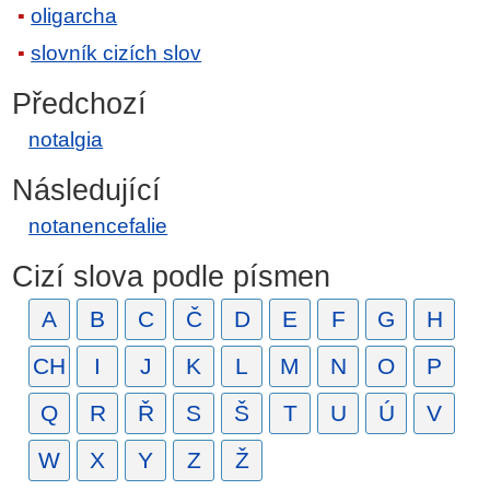
oligarcha
slovník cizích slov
Předchozí
notalgia
Následující
notanencefalie
Cizí slova podle písmen
A
B
C
Č
D
E
F
G
H
CH
I
J
K
L
M
N
O
P
Q
R
Ř
S
Š
T
U
Ú
V
W
X
Y
Z
Ž