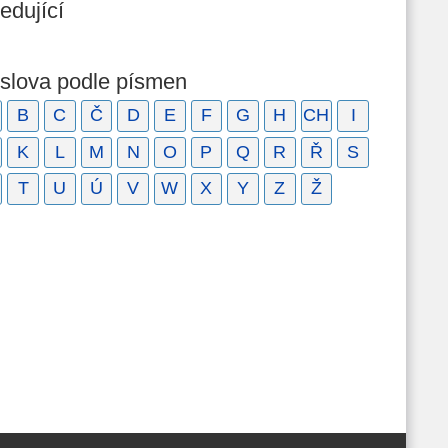
edující
 slova podle písmen
B
C
Č
D
E
F
G
H
CH
I
K
L
M
N
O
P
Q
R
Ř
S
T
U
Ú
V
W
X
Y
Z
Ž