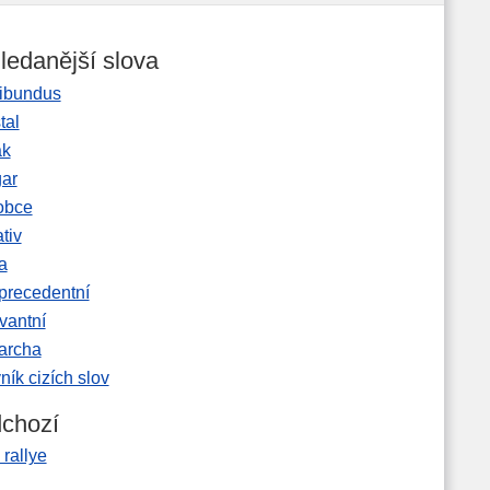
ledanější slova
ibundus
tal
ak
gar
obce
tiv
a
precedentní
vantní
garcha
ník cizích slov
chozí
, rallye