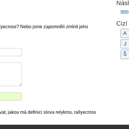
Násl
rem
Cizí
llyecross? Nebo jsme zapomněli zmínit jeho
A
J
Š
at, jakou má definici slova relykros, rallyecross