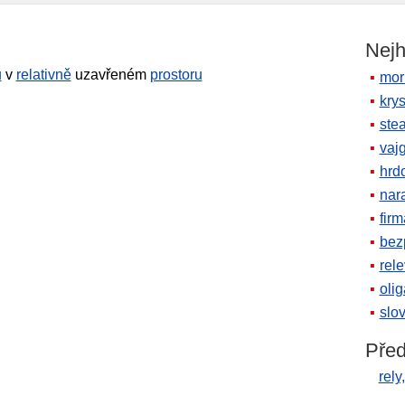
Nejh
ů
v
relativně
uzavřeném
prostoru
mor
krys
ste
vaj
hrd
nara
firm
bez
rele
oli
slov
Před
rely