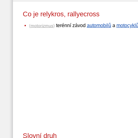
Co je relykros, rallyecross
terénní závod
automobilů
a
motocykl
(
motorizmus
)
Slovní druh