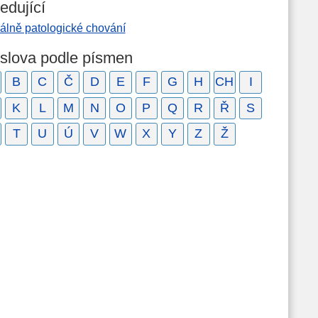
edující
álně patologické chování
 slova podle písmen
B
C
Č
D
E
F
G
H
CH
I
K
L
M
N
O
P
Q
R
Ř
S
T
U
Ú
V
W
X
Y
Z
Ž