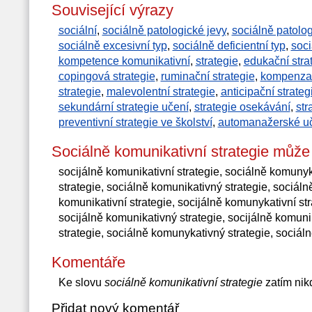
Související výrazy
sociální
,
sociálně patologické jevy
,
sociálně patolo
sociálně excesivní typ
,
sociálně deficientní typ
,
soc
kompetence komunikativní
,
strategie
,
edukační stra
copingová strategie
,
ruminační strategie
,
kompenzač
strategie
,
malevolentní strategie
,
anticipační strate
sekundární strategie učení
,
strategie osekávání
,
str
preventivní strategie ve školství
,
automanažerské uč
Sociálně komunikativní strategie může
socijálně komunikativní strategie, sociálně komunyk
strategie, sociálně komunikativný strategie, sociáln
komunikativní strategie, socijálně komunykativní str
socijálně komunikativný strategie, socijálně komuni
strategie, sociálně komunykativný strategie, sociál
Komentáře
Ke slovu
sociálně komunikativní strategie
zatím nik
Přidat nový komentář