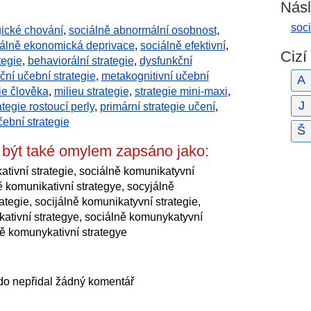
Násl
soci
gické chování
,
sociálně abnormální osobnost
,
iálně ekonomická deprivace
,
sociálně efektivní
,
Cizí
tegie
,
behaviorální strategie
,
dysfunkční
ní učební strategie
,
metakognitivní učební
A
gie člověka
,
milieu strategie
,
strategie mini-maxi
,
J
ategie rostoucí perly
,
primární strategie učení
,
ební strategie
Š
 být také omylem zapsáno jako:
ativní strategie, sociálně komunikatyvní
ě komunikativní strategye, socyjálně
ategie, socijálně komunikatyvní strategie,
kativní strategye, sociálně komunykatyvní
ně komunykativní strategye
do nepřidal žádný komentář