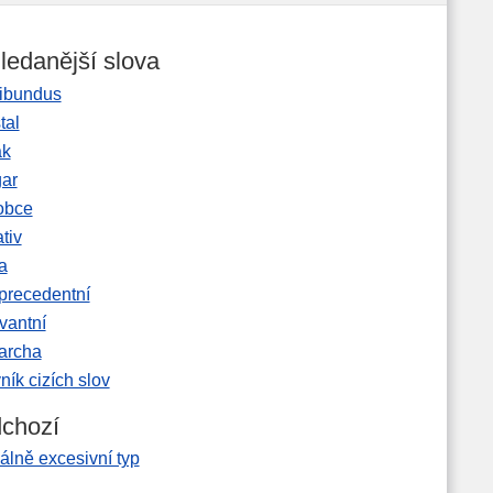
ledanější slova
ibundus
tal
ak
gar
obce
tiv
a
precedentní
vantní
garcha
ník cizích slov
chozí
álně excesivní typ