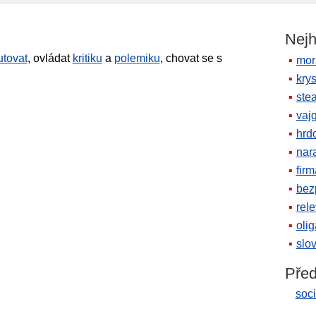
ie
Nejh
utovat
, ovládat
kritiku
a
polemiku
, chovat se s
mor
krys
ste
vaj
hrd
nara
firm
bez
rele
oli
slov
Před
soci