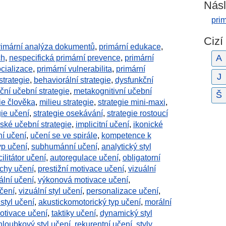
Násl
prim
Cizí
rimární analýza dokumentů
,
primární edukace
,
A
ch
,
nespecifická primární prevence
,
primární
ocializace
,
primární vulnerabilita
,
primární
J
strategie
,
behaviorální strategie
,
dysfunkční
ní učební strategie
,
metakognitivní učební
Š
gie člověka
,
milieu strategie
,
strategie mini-maxi
,
ie učení
,
strategie osekávání
,
strategie rostoucí
ké učební strategie
,
implicitní učení
,
ikonické
ní učení
,
učení se ve spirále
,
kompetence k
yp učení
,
subhumánní učení
,
analytický styl
cilitátor učení
,
autoregulace učení
,
obligatorní
uchy učení
,
prestižní motivace učení
,
vizuální
ální učení
,
výkonová motivace učení
,
učení
,
vizuální styl učení
,
personalizace učení
,
styl učení
,
akustickomotorický typ učení
,
morální
motivace učení
,
taktiky učení
,
dynamický styl
hloubkový styl učení
,
rekurentní učení
,
styly