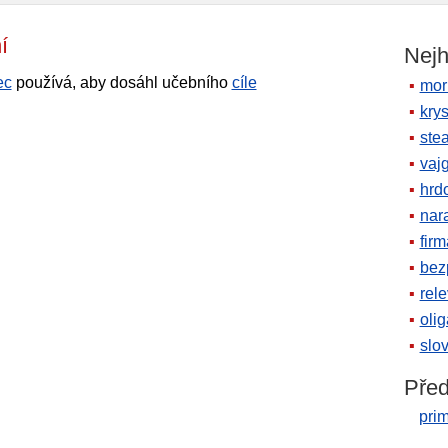
čení
Nejh
ec
používá, aby dosáhl učebního
cíle
mor
krys
ste
vaj
hrd
nara
firm
bez
rele
oli
slov
Před
prim