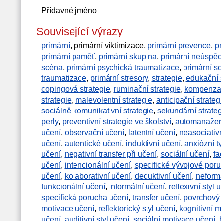
Přídavné jméno
Související výrazy
primární
, primární viktimizace,
primární prevence
,
p
primární paměť
,
primární skupina
,
primární neúspě
scéna
,
primární psychická traumatizace
,
primární s
traumatizace
,
primární stresory
,
strategie
,
edukační 
copingová strategie
,
ruminační strategie
,
kompenzač
strategie
,
malevolentní strategie
,
anticipační strate
sociálně komunikativní strategie
,
sekundární strateg
perly
,
preventivní strategie ve školství
,
automanažers
učení
,
observační učení
,
latentní učení
,
neasociativ
učení
,
autentické učení
,
induktivní učení
,
anxiózní t
učení
,
negativní transfer při učení
,
sociální učení
,
fa
učení
,
intencionální učení
,
specifické vývojové por
učení
,
kolaborativní učení
,
deduktivní učení
,
neform
funkcionální učení
,
informální učení
,
reflexivní styl 
specifická porucha učení
,
transfer učení
,
povrchový 
motivace učení
,
reflektorický styl učení
,
kognitivní 
učení
,
auditivní styl učení
,
sociální motivace učení
,