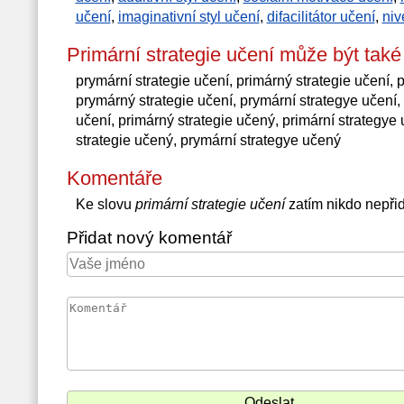
učení
,
imaginativní styl učení
,
difacilitátor učení
,
niv
Primární strategie učení může být tak
prymární strategie učení, primárný strategie učení, p
prymárný strategie učení, prymární strategye učení,
učení, primárný strategie učený, primární strategye
strategie učený, prymární strategye učený
Komentáře
Ke slovu
primární strategie učení
zatím nikdo nepři
Přidat nový komentář