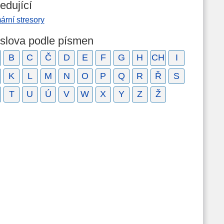
edující
ární stresory
 slova podle písmen
B
C
Č
D
E
F
G
H
CH
I
K
L
M
N
O
P
Q
R
Ř
S
T
U
Ú
V
W
X
Y
Z
Ž