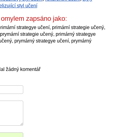
elizující styl učení
é omylem zapsáno jako:
rimární strategye učení, primární strategie učený,
 prymární strategie učený, primárný strategye
 učený, prymárný strategye učení, prymárný
dal žádný komentář