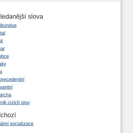
ledanější slova
ibundus
tal
ak
gar
obce
tiv
a
precedentní
vantní
garcha
ník cizích slov
chozí
ární socializace