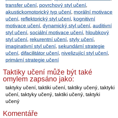
transfer učení
,
povrchový styl učení
,
akustickomotorický typ učení
,
morální motivace
učení
,
reflektorický styl učení
,
kognitivní
motivace učení
,
dynamický styl učení
,
auditivní
styl učení
,
sociální motivace učení
,
hloubkový
styl učení
,
rekurentní učení
,
styly učení
,
imaginativní styl učení
,
sekundární strategie
učení
,
difacilitátor učení
,
nivelizující styl učení
,
primární strategie učení
Taktiky učení může být také
omylem zapsáno jako:
taktyky učení, taktiki učení, taktiky učený, taktyki
učení, taktyky učený, taktiki učený, taktyki
učený
Komentáře