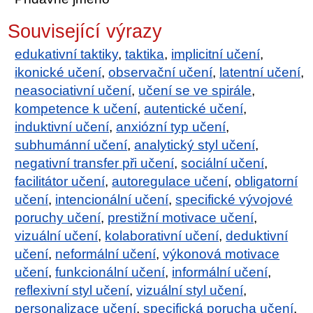
Související výrazy
edukativní taktiky
,
taktika
,
implicitní učení
,
ikonické učení
,
observační učení
,
latentní učení
,
neasociativní učení
,
učení se ve spirále
,
kompetence k učení
,
autentické učení
,
induktivní učení
,
anxiózní typ učení
,
subhumánní učení
,
analytický styl učení
,
negativní transfer při učení
,
sociální učení
,
facilitátor učení
,
autoregulace učení
,
obligatorní
učení
,
intencionální učení
,
specifické vývojové
poruchy učení
,
prestižní motivace učení
,
vizuální učení
,
kolaborativní učení
,
deduktivní
učení
,
neformální učení
,
výkonová motivace
učení
,
funkcionální učení
,
informální učení
,
reflexivní styl učení
,
vizuální styl učení
,
personalizace učení
,
specifická porucha učení
,