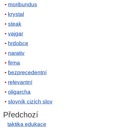
moribundus
krystal
steak
vajgar
hrdobce
narativ
firma
bezprecedentní
relevantní
oligarcha
slovník cizích slov
Předchozí
taktika edukace