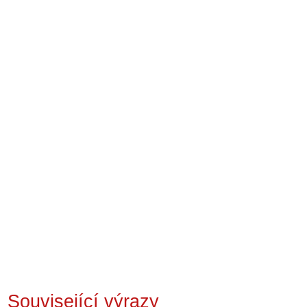
Související výrazy