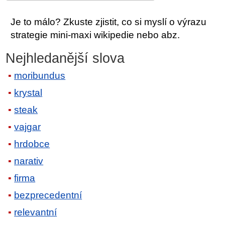
Je to málo? Zkuste zjistit, co si myslí o výrazu
strategie mini-maxi wikipedie nebo abz.
Nejhledanější slova
moribundus
krystal
steak
vajgar
hrdobce
narativ
firma
bezprecedentní
relevantní