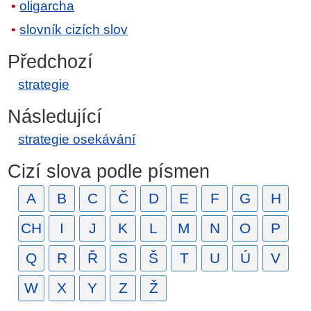
oligarcha
slovník cizích slov
Předchozí
strategie
Následující
strategie osekávání
Cizí slova podle písmen
A
B
C
Č
D
E
F
G
H
CH
I
J
K
L
M
N
O
P
Q
R
Ř
S
Š
T
U
Ú
V
W
X
Y
Z
Ž