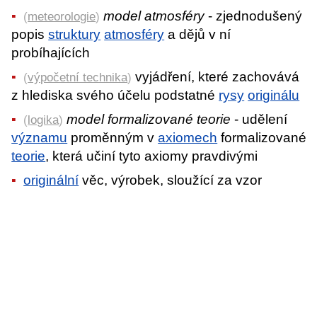
model atmosféry
- zjednodušený
(
meteorologie
)
popis
struktury
atmosféry
a dějů v ní
probíhajících
vyjádření, které zachovává
(
výpočetní technika
)
z hlediska svého účelu podstatné
rysy
originálu
model formalizované teorie
- udělení
(
logika
)
významu
proměnným v
axiomech
formalizované
teorie
, která učiní tyto axiomy pravdivými
originální
věc, výrobek, sloužící za vzor