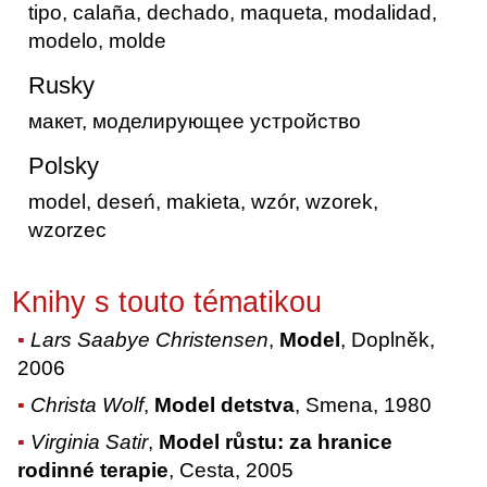
tipo, calaña, dechado, maqueta, modalidad,
modelo, molde
Rusky
макет, моделирующее устройство
Polsky
model, deseń, makieta, wzór, wzorek,
wzorzec
Knihy s touto tématikou
Lars Saabye Christensen
,
Model
, Doplněk,
2006
Christa Wolf
,
Model detstva
, Smena, 1980
Virginia Satir
,
Model růstu: za hranice
rodinné terapie
, Cesta, 2005