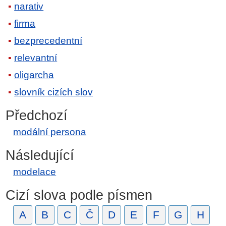
narativ
firma
bezprecedentní
relevantní
oligarcha
slovník cizích slov
Předchozí
modální persona
Následující
modelace
Cizí slova podle písmen
A
B
C
Č
D
E
F
G
H