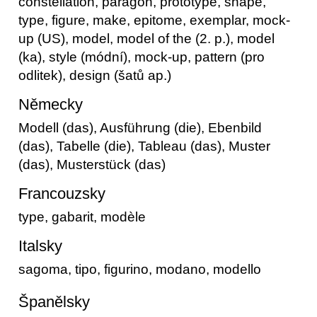
constellation, paragon, prototype, shape,
type, figure, make, epitome, exemplar, mock-
up (US), model, model of the (2. p.), model
(ka), style (módní), mock-up, pattern (pro
odlitek), design (šatů ap.)
Německy
Modell (das), Ausführung (die), Ebenbild
(das), Tabelle (die), Tableau (das), Muster
(das), Musterstück (das)
Francouzsky
type, gabarit, modèle
Italsky
sagoma, tipo, figurino, modano, modello
Španělsky