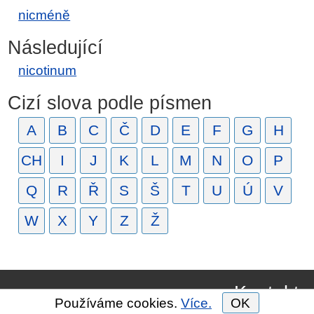
nicméně
Následující
nicotinum
Cizí slova podle písmen
A
B
C
Č
D
E
F
G
H
CH
I
J
K
L
M
N
O
P
Q
R
Ř
S
Š
T
U
Ú
V
W
X
Y
Z
Ž
Kontakt
Používáme cookies.
Více.
OK