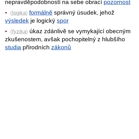
nepravděpodobností na sebe obrací
pozornost
formálně
správný úsudek, jehož
(
logika
)
výsledek
je logický
spor
úkaz zdánlivě se vymykající obecným
(
fyzika
)
zkušenostem, avšak pochopitelný z hlubšího
studia
přírodních
zákonů