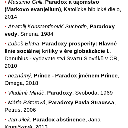
Massimo Grilli
,
Paradox a tajomstvo
(Markovo evanjelium)
, Katolícke biblické dielo,
2014
Anatolij Konstantinovič Suchotin
,
Paradoxy
vedy
, Smena, 1984
Ľuboš Blaha
,
Paradoxy prosperity: Hlavné
línie sociálnej kritiky v ére globalizácie I.
,
Danubius - vydavatelství Svazu Slováků v ČR,
2010
neznámý
,
Prince - Paradox jménem Prince
,
Omega, 2018
Vladimír Mináč
,
Paradoxy
, Svoboda, 1969
Mária Bátorová
,
Paradoxy Pavla Straussa
,
Petrus, 2006
Jan Jílek
,
Paradox abstinence
, Jana
Krupičková, 2013