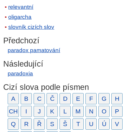
relevantní
oligarcha
slovník cizích slov
Předchozí
paradox pamatování
Následující
paradoxia
Cizí slova podle písmen
A
B
C
Č
D
E
F
G
H
CH
I
J
K
L
M
N
O
P
Q
R
Ř
S
Š
T
U
Ú
V