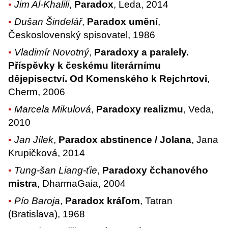
Jim Al-Khalili
,
Paradox
, Leda, 2014
Dušan Šindelář
,
Paradox umění
,
Československý spisovatel, 1986
Vladimír Novotný
,
Paradoxy a paralely.
Příspěvky k českému literárnímu
dějepisectví. Od Komenského k Rejchrtovi
,
Cherm, 2006
Marcela Mikulová
,
Paradoxy realizmu
, Veda,
2010
Jan Jílek
,
Paradox abstinence / Jolana
, Jana
Krupičková, 2014
Tung-šan Liang-ťie
,
Paradoxy čchanového
mistra
, DharmaGaia, 2004
Pío Baroja
,
Paradox kráľom
, Tatran
(Bratislava), 1968