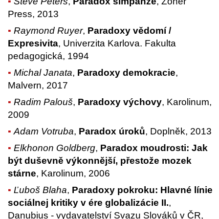
Steve Peters
,
Paradox šimpanze
, Zoner
Press, 2013
Raymond Ruyer
,
Paradoxy vědomí /
Expresivita
, Univerzita Karlova. Fakulta
pedagogická, 1994
Michal Janata
,
Paradoxy demokracie
,
Malvern, 2017
Radim Palouš
,
Paradoxy výchovy
, Karolinum,
2009
Adam Votruba
,
Paradox úroků
, Doplněk, 2013
Elkhonon Goldberg
,
Paradox moudrosti: Jak
být duševně výkonnější, přestože mozek
stárne
, Karolinum, 2006
Ľuboš Blaha
,
Paradoxy pokroku: Hlavné línie
sociálnej kritiky v ére globalizácie II.
,
Danubius - vydavatelství Svazu Slováků v ČR,