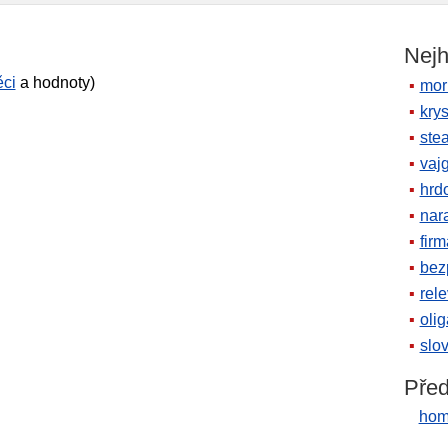
Nejh
ěci
a hodnoty)
mor
krys
ste
vaj
hrd
nara
firm
bez
rele
oli
slov
Před
hom