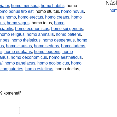
Násl
iator
,
homo mensura
,
homo habilis
, homo
hom
mo bonus tiro est
, homo stultus,
homo novus
,
tus homo
,
homo erectus
,
homo creans
,
homo
cus
,
homo vagus
, homo totus,
homo
iabilis
,
homo economicus
,
homo sui generis
,
homo religius
,
homo animalis
,
homo patiens
,
ripes
,
homo theisticus
,
homo desperatus
,
homo
us
,
homo clausus
,
homo sedens
,
homo ludens
,
er
,
homo edukans
,
homo loquens
,
homo
arius
,
homo oeconomicus
,
homo aestheticus
,
s/
,
homo panelacus
,
homo ecologicus
,
homo
computeries
,
homo esteticus
, homo doctus,
ný komentář