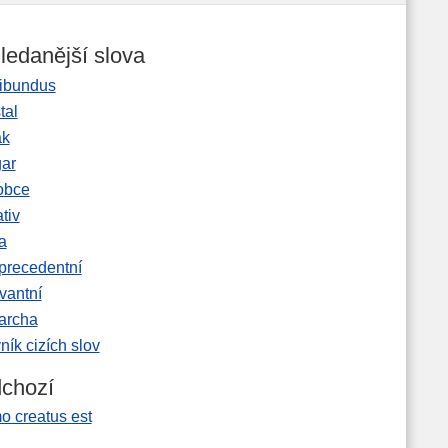
ledanější slova
ibundus
tal
ak
gar
obce
tiv
a
precedentní
vantní
garcha
ník cizích slov
chozí
o creatus est