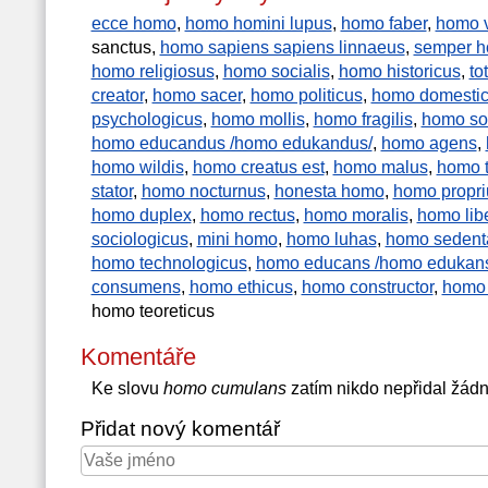
ecce homo
,
homo homini lupus
,
homo faber
,
homo v
sanctus,
homo sapiens sapiens linnaeus
,
semper ho
homo religiosus
,
homo socialis
,
homo historicus
,
to
creator
,
homo sacer
,
homo politicus
,
homo domesti
psychologicus
,
homo mollis
,
homo fragilis
,
homo soc
homo educandus /homo edukandus/
,
homo agens
,
homo wildis
,
homo creatus est
,
homo malus
,
homo t
stator
,
homo nocturnus
,
honesta homo
,
homo propri
homo duplex
,
homo rectus
,
homo moralis
,
homo lib
sociologicus
,
mini homo
,
homo luhas
,
homo sedent
homo technologicus
,
homo educans /homo edukan
consumens
,
homo ethicus
,
homo constructor
,
homo 
homo teoreticus
Komentáře
Ke slovu
homo cumulans
zatím nikdo nepřidal žád
Přidat nový komentář