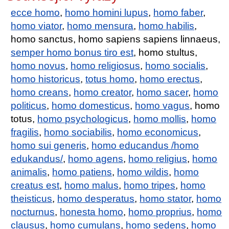
ecce homo
,
homo homini lupus
,
homo faber
,
homo viator
,
homo mensura
,
homo habilis
,
homo sanctus, homo sapiens sapiens linnaeus,
semper homo bonus tiro est
, homo stultus,
homo novus
,
homo religiosus
,
homo socialis
,
homo historicus
,
totus homo
,
homo erectus
,
homo creans
,
homo creator
,
homo sacer
,
homo
politicus
,
homo domesticus
,
homo vagus
, homo
totus,
homo psychologicus
,
homo mollis
,
homo
fragilis
,
homo sociabilis
,
homo economicus
,
homo sui generis
,
homo educandus /homo
edukandus/
,
homo agens
,
homo religius
,
homo
animalis
,
homo patiens
,
homo wildis
,
homo
creatus est
,
homo malus
,
homo tripes
,
homo
theisticus
,
homo desperatus
,
homo stator
,
homo
nocturnus
,
honesta homo
,
homo proprius
,
homo
clausus
,
homo cumulans
,
homo sedens
,
homo