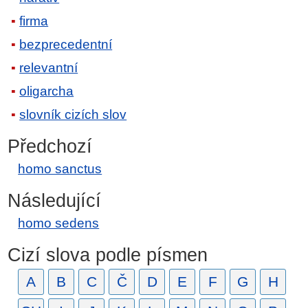
firma
bezprecedentní
relevantní
oligarcha
slovník cizích slov
Předchozí
homo sanctus
Následující
homo sedens
Cizí slova podle písmen
A
B
C
Č
D
E
F
G
H