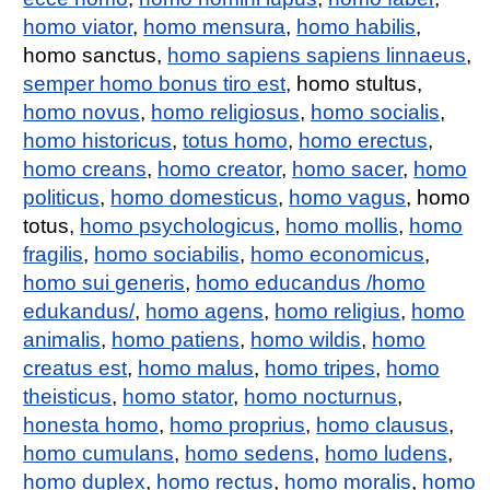
homo viator
,
homo mensura
,
homo habilis
,
homo sanctus,
homo sapiens sapiens linnaeus
,
semper homo bonus tiro est
, homo stultus,
homo novus
,
homo religiosus
,
homo socialis
,
homo historicus
,
totus homo
,
homo erectus
,
homo creans
,
homo creator
,
homo sacer
,
homo
politicus
,
homo domesticus
,
homo vagus
, homo
totus,
homo psychologicus
,
homo mollis
,
homo
fragilis
,
homo sociabilis
,
homo economicus
,
homo sui generis
,
homo educandus /homo
edukandus/
,
homo agens
,
homo religius
,
homo
animalis
,
homo patiens
,
homo wildis
,
homo
creatus est
,
homo malus
,
homo tripes
,
homo
theisticus
,
homo stator
,
homo nocturnus
,
honesta homo
,
homo proprius
,
homo clausus
,
homo cumulans
,
homo sedens
,
homo ludens
,
homo duplex
,
homo rectus
,
homo moralis
,
homo