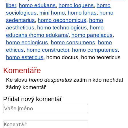
liber
,
homo edukans
,
homo loquens
,
homo
sociologicus
,
mini homo
,
homo luhas
,
homo
sedentarius
,
homo oeconomicus
,
homo
aestheticus
,
homo technologicus
,
homo
educans /homo edukans/
,
homo panelacus
,
homo ecologicus
,
homo consumens
,
homo
ethicus
,
homo constructor
,
homo computeries
,
homo esteticus
, homo doctus, homo teoreticus
Komentáře
Ke slovu
homo desperatus
zatím nikdo nepřidal
žádný komentář
Přidat nový komentář