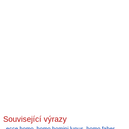
Související výrazy
ecce homo
,
homo homini lupus
,
homo faber
,