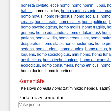
honesta civitato
,
ecce homo
,
homo homini lupus
,
ho
habilis
, homo sanctus,
homo sapiens sapiens linna
homo novus
,
homo religiosus
,
homo socialis
,
homo 
creans
,
homo creator
,
homo sacer
,
homo politicus
,
homo psychologicus
,
homo mollis
,
homo fragilis
,
ho
generis
,
homo educandus /homo edukandus/
,
homo
patiens
,
homo wildis
,
homo creatus est
,
homo malu
desperatus
,
homo stator
,
homo nocturnus
,
homo pro
sedens
,
homo ludens
,
homo duplex
,
homo rectus
,
h
loquens
,
homo sociologicus
,
mini homo
,
homo luha
aestheticus
,
homo technologicus
,
homo educans /h
ecologicus
,
homo consumens
,
homo ethicus
,
homo 
homo doctus, homo teoreticus
Komentáře
Ke slovu
honesta homo
zatím nikdo nepřidal žádný
Přidat nový komentář