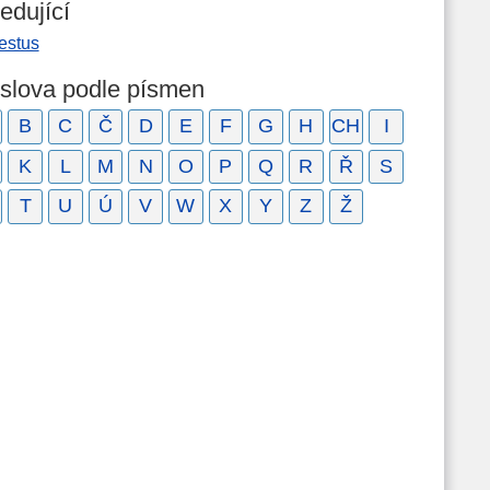
edující
estus
 slova podle písmen
B
C
Č
D
E
F
G
H
CH
I
K
L
M
N
O
P
Q
R
Ř
S
T
U
Ú
V
W
X
Y
Z
Ž