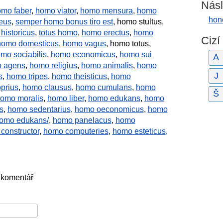
Násl
mo faber
,
homo viator
,
homo mensura
,
homo
hon
eus
,
semper homo bonus tiro est
, homo stultus,
historicus
,
totus homo
,
homo erectus
,
homo
Cizí
homo domesticus
,
homo vagus
, homo totus,
mo sociabilis
,
homo economicus
,
homo sui
A
 agens
,
homo religius
,
homo animalis
,
homo
J
s
,
homo tripes
,
homo theisticus
,
homo
prius
,
homo clausus
,
homo cumulans
,
homo
Š
omo moralis
,
homo liber
,
homo edukans
,
homo
s
,
homo sedentarius
,
homo oeconomicus
,
homo
omo edukans/
,
homo panelacus
,
homo
constructor
,
homo computeries
,
homo esteticus
,
 komentář