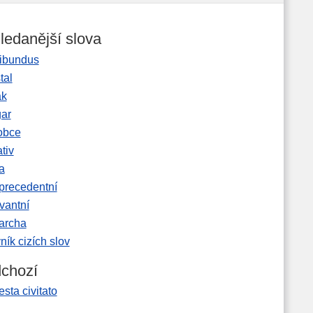
ledanější slova
ibundus
tal
ak
gar
obce
tiv
a
precedentní
vantní
garcha
ník cizích slov
chozí
sta civitato