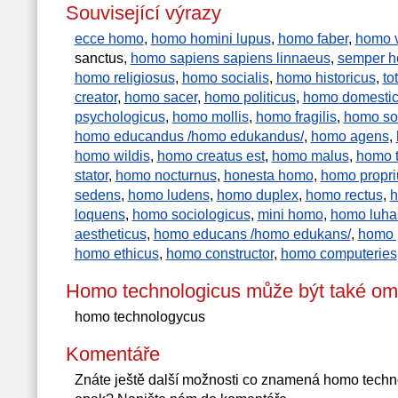
Související výrazy
ecce homo
,
homo homini lupus
,
homo faber
,
homo v
sanctus,
homo sapiens sapiens linnaeus
,
semper ho
homo religiosus
,
homo socialis
,
homo historicus
,
to
creator
,
homo sacer
,
homo politicus
,
homo domesti
psychologicus
,
homo mollis
,
homo fragilis
,
homo soc
homo educandus /homo edukandus/
,
homo agens
,
homo wildis
,
homo creatus est
,
homo malus
,
homo t
stator
,
homo nocturnus
,
honesta homo
,
homo propri
sedens
,
homo ludens
,
homo duplex
,
homo rectus
,
h
loquens
,
homo sociologicus
,
mini homo
,
homo luha
aestheticus
,
homo educans /homo edukans/
,
homo 
homo ethicus
,
homo constructor
,
homo computeries
Homo technologicus může být také om
homo technologycus
Komentáře
Znáte ještě další možnosti co znamená homo techn