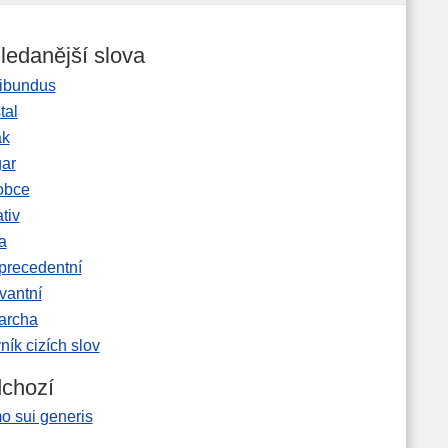
ledanější slova
ibundus
tal
ak
gar
obce
tiv
a
precedentní
vantní
garcha
ník cizích slov
chozí
o sui generis