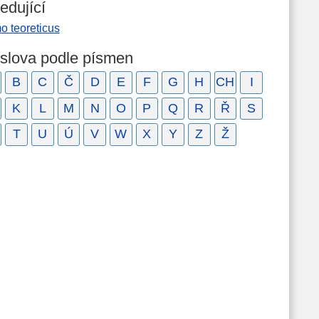
edující
o teoreticus
 slova podle písmen
B
C
Č
D
E
F
G
H
CH
I
K
L
M
N
O
P
Q
R
Ř
S
T
U
Ú
V
W
X
Y
Z
Ž