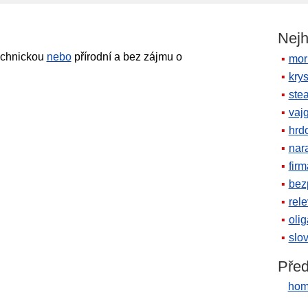
Nejh
echnickou
nebo
přírodní a bez zájmu o
mor
krys
ste
vaj
hrd
nara
firm
bez
rele
oli
slov
Před
hom