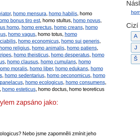
Násl
hom
iator
,
homo mensura
,
homo habilis
, homo
mo bonus tiro est
, homo stultus,
homo novus
,
Cizí
tus homo
,
homo erectus
,
homo creans
,
homo
cus
,
homo vagus
, homo totus,
homo
A
iabilis
,
homo economicus
,
homo sui generis
,
J
homo religius
,
homo animalis
,
homo patiens
,
ripes
,
homo theisticus
,
homo desperatus
,
homo
Š
us
,
homo clausus
,
homo cumulans
,
homo
omo moralis
,
homo liber
,
homo edukans
,
homo
s
,
homo sedentarius
,
homo oeconomicus
,
homo
panelacus
,
homo ecologicus
,
homo consumens
,
,
homo esteticus
, homo doctus, homo teoreticus
ylem zapsáno jako:
ologicus? Nebo jsme zapomněli zmínit jeho