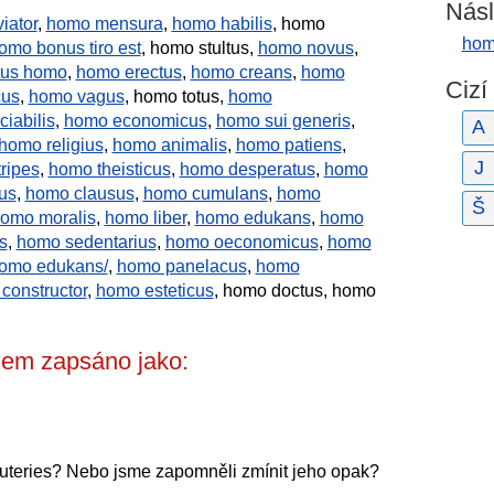
Násl
iator
,
homo mensura
,
homo habilis
, homo
hom
mo bonus tiro est
, homo stultus,
homo novus
,
tus homo
,
homo erectus
,
homo creans
,
homo
Cizí
cus
,
homo vagus
, homo totus,
homo
iabilis
,
homo economicus
,
homo sui generis
,
A
homo religius
,
homo animalis
,
homo patiens
,
J
ripes
,
homo theisticus
,
homo desperatus
,
homo
us
,
homo clausus
,
homo cumulans
,
homo
Š
omo moralis
,
homo liber
,
homo edukans
,
homo
s
,
homo sedentarius
,
homo oeconomicus
,
homo
omo edukans/
,
homo panelacus
,
homo
constructor
,
homo esteticus
, homo doctus, homo
em zapsáno jako:
uteries? Nebo jsme zapomněli zmínit jeho opak?