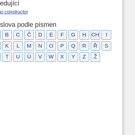
edující
o constructor
 slova podle písmen
B
C
Č
D
E
F
G
H
CH
I
K
L
M
N
O
P
Q
R
Ř
S
T
U
Ú
V
W
X
Y
Z
Ž