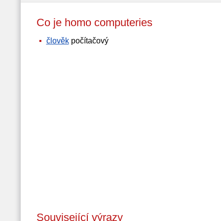
Co je homo computeries
člověk
počítačový
Související výrazy