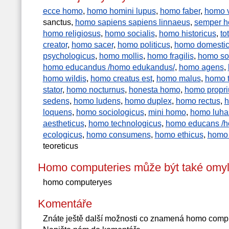
ecce homo
,
homo homini lupus
,
homo faber
,
homo v
sanctus,
homo sapiens sapiens linnaeus
,
semper ho
homo religiosus
,
homo socialis
,
homo historicus
,
to
creator
,
homo sacer
,
homo politicus
,
homo domesti
psychologicus
,
homo mollis
,
homo fragilis
,
homo soc
homo educandus /homo edukandus/
,
homo agens
,
homo wildis
,
homo creatus est
,
homo malus
,
homo t
stator
,
homo nocturnus
,
honesta homo
,
homo propri
sedens
,
homo ludens
,
homo duplex
,
homo rectus
,
h
loquens
,
homo sociologicus
,
mini homo
,
homo luha
aestheticus
,
homo technologicus
,
homo educans /h
ecologicus
,
homo consumens
,
homo ethicus
,
homo 
teoreticus
Homo computeries může být také omyl
homo computeryes
Komentáře
Znáte ještě další možnosti co znamená homo comp