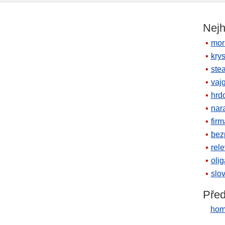
Nejh
mor
krys
ste
vaj
hrd
nara
firm
bez
rele
oli
slov
Před
hom