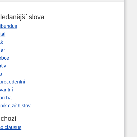
ledanější slova
ibundus
tal
ak
gar
obce
tiv
a
precedentní
vantní
garcha
ník cizích slov
chozí
o clausus