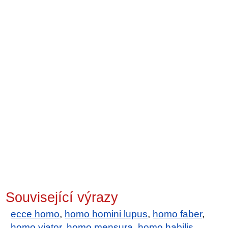
Související výrazy
ecce homo
,
homo homini lupus
,
homo faber
,
homo viator
,
homo mensura
,
homo habilis
,