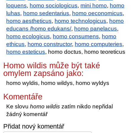
loquens
,
homo sociologicus
,
mini homo
,
homo
luhas
,
homo sedentarius
,
homo oeconomicus
,
homo aestheticus
,
homo technologicus
,
homo
educans /homo edukans/
,
homo panelacus
,
homo ecologicus
,
homo consumens
,
homo
ethicus
,
homo constructor
,
homo computeries
,
homo esteticus
, homo doctus, homo teoreticus
Homo wildis může být také
omylem zapsáno jako:
homo wyldis, homo wildys, homo wyldys
Komentáře
Ke slovu
homo wildis
zatím nikdo nepřidal
žádný komentář
Přidat nový komentář