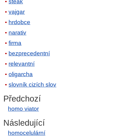
steak
vajgar
hrdobce
narativ
firma
bezprecedentní
relevantní
oligarcha
slovník cizích slov
Předchozí
homo viator
Následující
homocelulární