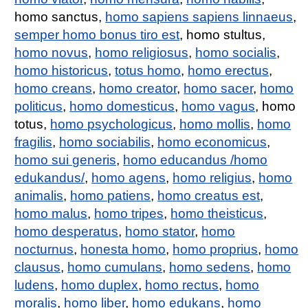
homo sanctus,
homo sapiens sapiens linnaeus
,
semper homo bonus tiro est
, homo stultus,
homo novus
,
homo religiosus
,
homo socialis
,
homo historicus
,
totus homo
,
homo erectus
,
homo creans
,
homo creator
,
homo sacer
,
homo
politicus
,
homo domesticus
,
homo vagus
, homo
totus,
homo psychologicus
,
homo mollis
,
homo
fragilis
,
homo sociabilis
,
homo economicus
,
homo sui generis
,
homo educandus /homo
edukandus/
,
homo agens
,
homo religius
,
homo
animalis
,
homo patiens
,
homo creatus est
,
homo malus
,
homo tripes
,
homo theisticus
,
homo desperatus
,
homo stator
,
homo
nocturnus
,
honesta homo
,
homo proprius
,
homo
clausus
,
homo cumulans
,
homo sedens
,
homo
ludens
,
homo duplex
,
homo rectus
,
homo
moralis
,
homo liber
,
homo edukans
,
homo