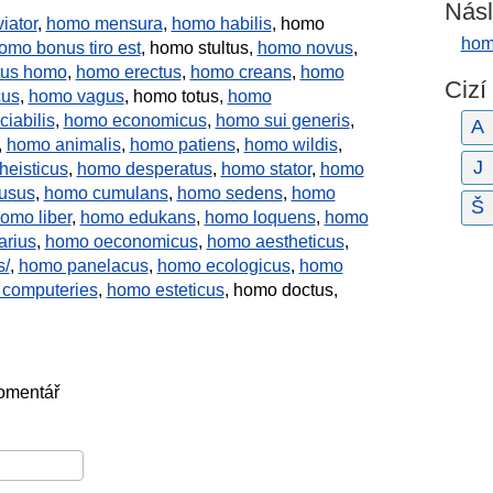
Násl
iator
,
homo mensura
,
homo habilis
, homo
hom
mo bonus tiro est
, homo stultus,
homo novus
,
tus homo
,
homo erectus
,
homo creans
,
homo
Cizí
cus
,
homo vagus
, homo totus,
homo
iabilis
,
homo economicus
,
homo sui generis
,
A
,
homo animalis
,
homo patiens
,
homo wildis
,
J
heisticus
,
homo desperatus
,
homo stator
,
homo
usus
,
homo cumulans
,
homo sedens
,
homo
Š
omo liber
,
homo edukans
,
homo loquens
,
homo
arius
,
homo oeconomicus
,
homo aestheticus
,
s/
,
homo panelacus
,
homo ecologicus
,
homo
computeries
,
homo esteticus
, homo doctus,
komentář