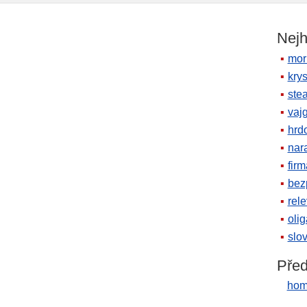
Nejh
mor
krys
ste
vaj
hrd
nara
firm
bez
rele
oli
slov
Před
hom