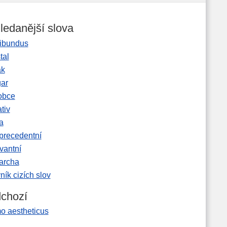
ledanější slova
ibundus
tal
ak
gar
obce
tiv
a
precedentní
vantní
garcha
ník cizích slov
chozí
o aestheticus