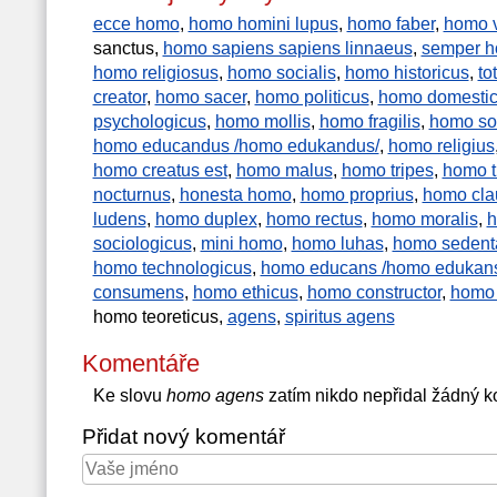
ecce homo
,
homo homini lupus
,
homo faber
,
homo v
sanctus,
homo sapiens sapiens linnaeus
,
semper ho
homo religiosus
,
homo socialis
,
homo historicus
,
to
creator
,
homo sacer
,
homo politicus
,
homo domesti
psychologicus
,
homo mollis
,
homo fragilis
,
homo soc
homo educandus /homo edukandus/
,
homo religius
homo creatus est
,
homo malus
,
homo tripes
,
homo t
nocturnus
,
honesta homo
,
homo proprius
,
homo cla
ludens
,
homo duplex
,
homo rectus
,
homo moralis
,
h
sociologicus
,
mini homo
,
homo luhas
,
homo sedent
homo technologicus
,
homo educans /homo edukan
consumens
,
homo ethicus
,
homo constructor
,
homo 
homo teoreticus,
agens
,
spiritus agens
Komentáře
Ke slovu
homo agens
zatím nikdo nepřidal žádný 
Přidat nový komentář