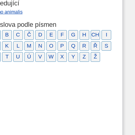
edující
o animalis
 slova podle písmen
B
C
Č
D
E
F
G
H
CH
I
K
L
M
N
O
P
Q
R
Ř
S
T
U
Ú
V
W
X
Y
Z
Ž