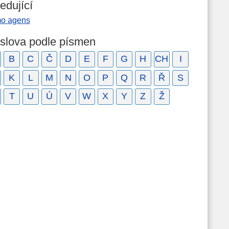
edující
o agens
 slova podle písmen
B
C
Č
D
E
F
G
H
CH
I
K
L
M
N
O
P
Q
R
Ř
S
T
U
Ú
V
W
X
Y
Z
Ž