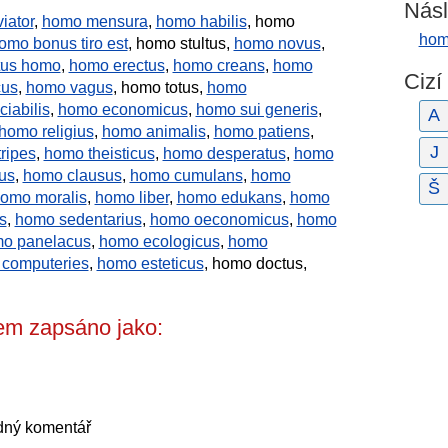
Násl
iator
,
homo mensura
,
homo habilis
, homo
hom
mo bonus tiro est
, homo stultus,
homo novus
,
tus homo
,
homo erectus
,
homo creans
,
homo
Cizí
cus
,
homo vagus
, homo totus,
homo
iabilis
,
homo economicus
,
homo sui generis
,
A
homo religius
,
homo animalis
,
homo patiens
,
J
ripes
,
homo theisticus
,
homo desperatus
,
homo
us
,
homo clausus
,
homo cumulans
,
homo
Š
omo moralis
,
homo liber
,
homo edukans
,
homo
s
,
homo sedentarius
,
homo oeconomicus
,
homo
o panelacus
,
homo ecologicus
,
homo
computeries
,
homo esteticus
, homo doctus,
em zapsáno jako:
dný komentář