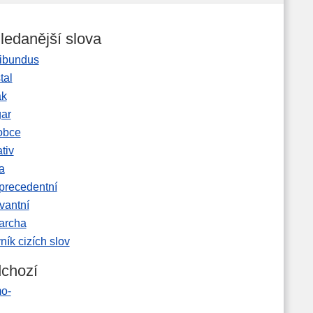
ledanější slova
ibundus
tal
ak
gar
obce
tiv
a
precedentní
vantní
garcha
ník cizích slov
chozí
o-