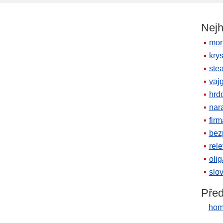
Nejh
mor
krys
ste
vaj
hrd
nara
firm
bez
rele
oli
slov
Před
hom