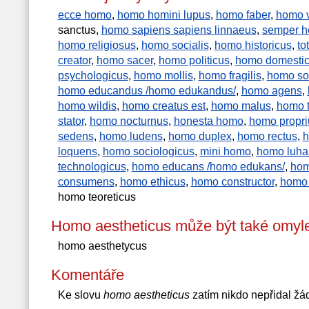
ecce homo
,
homo homini lupus
,
homo faber
,
homo v
sanctus,
homo sapiens sapiens linnaeus
,
semper ho
homo religiosus
,
homo socialis
,
homo historicus
,
to
creator
,
homo sacer
,
homo politicus
,
homo domesti
psychologicus
,
homo mollis
,
homo fragilis
,
homo soc
homo educandus /homo edukandus/
,
homo agens
,
homo wildis
,
homo creatus est
,
homo malus
,
homo t
stator
,
homo nocturnus
,
honesta homo
,
homo propri
sedens
,
homo ludens
,
homo duplex
,
homo rectus
,
h
loquens
,
homo sociologicus
,
mini homo
,
homo luha
technologicus
,
homo educans /homo edukans/
,
hom
consumens
,
homo ethicus
,
homo constructor
,
homo 
homo teoreticus
Homo aestheticus může být také omyl
homo aesthetycus
Komentáře
Ke slovu
homo aestheticus
zatím nikdo nepřidal žá