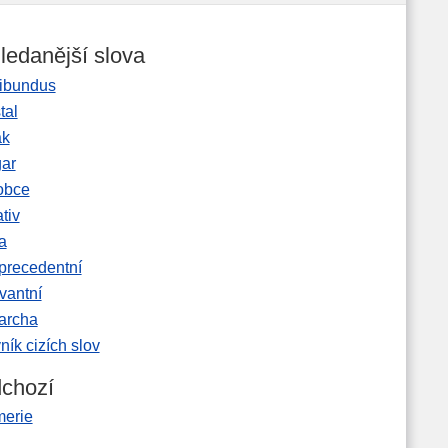
ledanější slova
ibundus
tal
ak
gar
obce
tiv
a
precedentní
vantní
garcha
ník cizích slov
chozí
merie