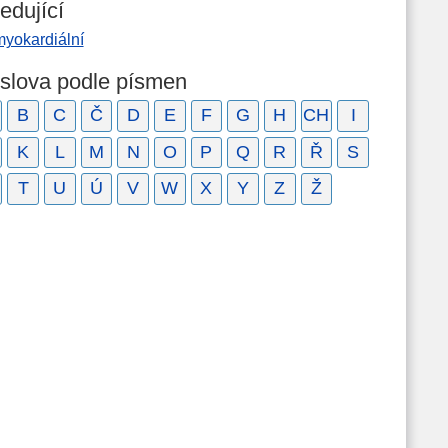
edující
myokardiální
 slova podle písmen
B
C
Č
D
E
F
G
H
CH
I
K
L
M
N
O
P
Q
R
Ř
S
T
U
Ú
V
W
X
Y
Z
Ž