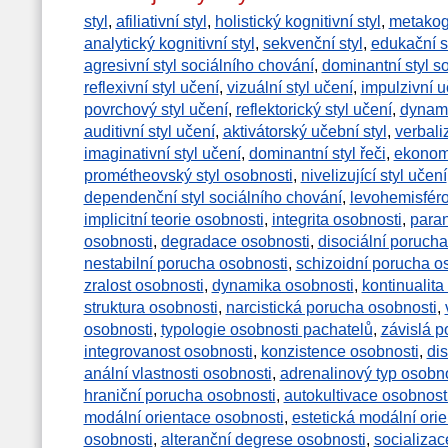
styl
,
afiliativní styl
,
holistický kognitivní styl
,
metakogn
analytický kognitivní styl
,
sekvenční styl
,
edukační st
agresivní styl sociálního chování
,
dominantní styl s
reflexivní styl učení
,
vizuální styl učení
,
impulzivní u
povrchový styl učení
,
reflektorický styl učení
,
dynami
auditivní styl učení
,
aktivátorský učební styl
,
verbali
imaginativní styl učení
,
dominantní styl řeči
,
ekonomi
prométheovský styl osobnosti
,
nivelizující styl učení
dependenční styl sociálního chování
,
levohemisféro
implicitní teorie osobnosti
,
integrita osobnosti
,
paran
osobnosti
,
degradace osobnosti
,
disociální porucha
nestabilní porucha osobnosti
,
schizoidní porucha o
zralost osobnosti
,
dynamika osobnosti
,
kontinualita
struktura osobnosti
,
narcistická porucha osobnosti
,
osobnosti
,
typologie osobnosti pachatelů
,
závislá p
integrovanost osobnosti
,
konzistence osobnosti
,
di
anální vlastnosti osobnosti
,
adrenalinový typ osobno
hraniční porucha osobnosti
,
autokultivace osobnost
modální orientace osobnosti
,
estetická modální ori
osobnosti
,
alteranční degrese osobnosti
,
socializac