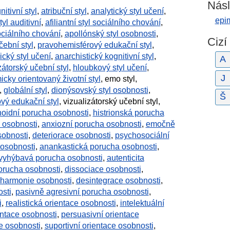
Násl
itivní styl
,
atribuční styl
,
analytický styl učení
,
epi
yl auditivní
,
afiliantní styl sociálního chování
,
ociálního chování
,
apollónský styl osobnosti
,
Cizí
čební styl
,
pravohemisférový edukační styl
,
cký styl učení
,
anarchistický kognitivní styl
,
A
zátorský učební styl
,
hloubkový styl učení
,
J
cky orientovaný životní styl
, emo styl,
,
globální styl
,
dionýsovský styl osobnosti
,
Š
vý edukační styl
, vizualizátorský učební styl,
oidní porucha osobnosti
,
histrionská porucha
 osobnosti
,
anxiozní porucha osobnosti
,
emočně
sobnosti
,
deteriorace osobnosti
,
psychosociální
 osobnosti
,
anankastická porucha osobnosti
,
vyhýbavá porucha osobnosti
,
autenticita
orucha osobnosti
,
dissociace osobnosti
,
sharmonie osobnosti
,
desintegrace osobnosti
,
sti
,
pasivně agresivní porucha osobnosti
,
i
,
realistická orientace osobnosti
,
intelektuální
entace osobnosti
,
persuasivní orientace
e osobnosti
,
suportivní orientace osobnosti
,