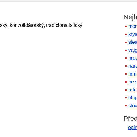
Nejh
ský, konzolidátorský, tradicionalistický
mor
krys
ste
vaj
hrd
nara
firm
bez
rele
oli
slov
Před
epi