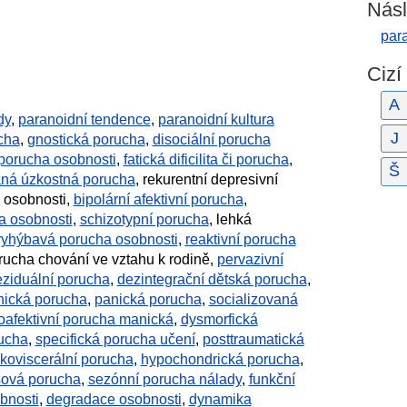
Násl
para
Cizí
A
dy
,
paranoidní tendence
,
paranoidní kultura
J
ucha
,
gnostická porucha
,
disociální porucha
porucha osobnosti
,
fatická dificilita či porucha
,
Š
aná úzkostná porucha
, rekurentní depresivní
a osobnosti,
bipolární afektivní porucha
,
a osobnosti
,
schizotypní porucha
, lehká
vyhýbavá porucha osobnosti
,
reaktivní porucha
orucha chování ve vztahu k rodině,
pervazivní
eziduální porucha
,
dezintegrační dětská porucha
,
hická porucha
,
panická porucha
,
socializovaná
oafektivní porucha manická
,
dysmorfická
ucha
,
specifická porucha učení
,
posttraumatická
ikoviscerální porucha
,
hypochondrická porucha
,
sová porucha
,
sezónní porucha nálady
,
funkční
bnosti
,
degradace osobnosti
,
dynamika