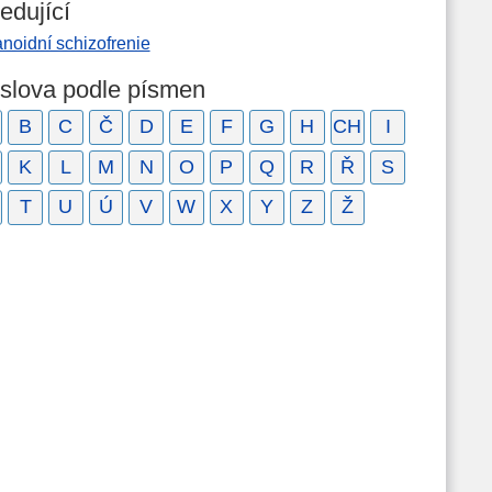
edující
noidní schizofrenie
 slova podle písmen
B
C
Č
D
E
F
G
H
CH
I
K
L
M
N
O
P
Q
R
Ř
S
T
U
Ú
V
W
X
Y
Z
Ž