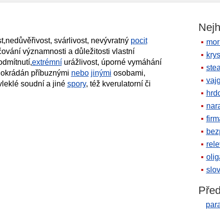
Nejh
,nedůvěřivost, svárlivost, nevývratný
pocit
mor
ičování významnosti a důležitosti vlastní
krys
odmítnutí,
extrémní
urážlivost, úporné vymáhání
ste
ýt okrádán příbuznými
nebo
jinými
osobami,
vaj
 vleklé soudní a jiné
spory
, též kverulatorní či
hrd
nara
firm
bez
rele
oli
slov
Před
para