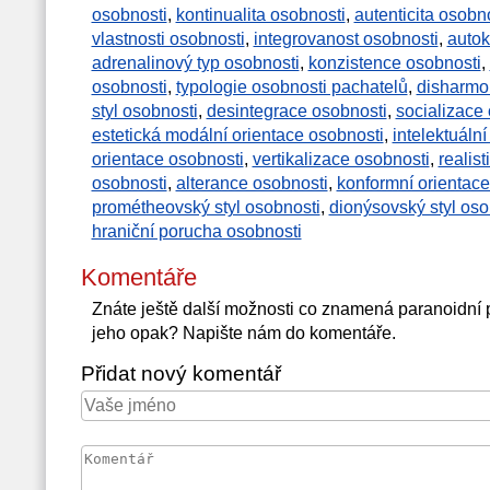
osobnosti
,
kontinualita osobnosti
,
autenticita osobn
vlastnosti osobnosti
,
integrovanost osobnosti
,
autok
adrenalinový typ osobnosti
,
konzistence osobnosti
,
osobnosti
,
typologie osobnosti pachatelů
,
disharmo
styl osobnosti
,
desintegrace osobnosti
,
socializace
estetická modální orientace osobnosti
,
intelektuáln
orientace osobnosti
,
vertikalizace osobnosti
,
realis
osobnosti
,
alterance osobnosti
,
konformní orientace
prométheovský styl osobnosti
,
dionýsovský styl oso
hraniční porucha osobnosti
Komentáře
Znáte ještě další možnosti co znamená paranoidní
jeho opak? Napište nám do komentáře.
Přidat nový komentář