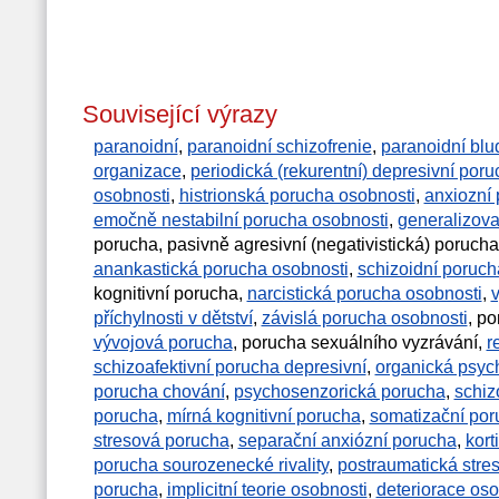
Související výrazy
paranoidní
,
paranoidní schizofrenie
,
paranoidní blu
organizace
,
periodická (rekurentní) depresivní por
osobnosti
,
histrionská porucha osobnosti
,
anxiozní 
emočně nestabilní porucha osobnosti
,
generalizov
porucha, pasivně agresivní (negativistická) poruch
anankastická porucha osobnosti
,
schizoidní poruch
kognitivní porucha,
narcistická porucha osobnosti
,
příchylnosti v dětství
,
závislá porucha osobnosti
, p
vývojová porucha
, porucha sexuálního vyzrávání,
r
schizoafektivní porucha depresivní
,
organická psyc
porucha chování
,
psychosenzorická porucha
,
schiz
porucha
,
mírná kognitivní porucha
,
somatizační por
stresová porucha
,
separační anxiózní porucha
,
kort
porucha sourozenecké rivality
,
postraumatická stre
porucha
,
implicitní teorie osobnosti
,
deteriorace oso