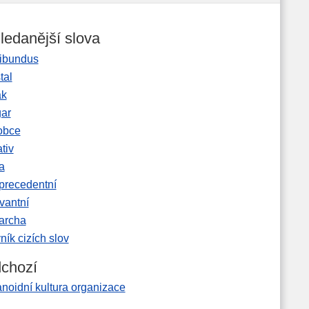
ledanější slova
ibundus
tal
ak
gar
obce
tiv
a
precedentní
vantní
garcha
ník cizích slov
chozí
noidní kultura organizace