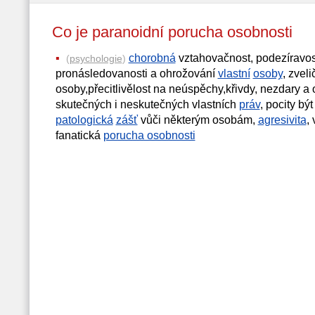
Co je paranoidní porucha osobnosti
chorobná
vztahovačnost, podezíravost
(
psychologie
)
pronásledovanosti a ohrožování
vlastní
osoby
, zvel
osoby,přecitlivělost na neúspěchy,křivdy, nezdary a 
skutečných i neskutečných vlastních
práv
, pocity b
patologická
zášť
vůči některým osobám,
agresivita
,
fanatická
porucha osobnosti