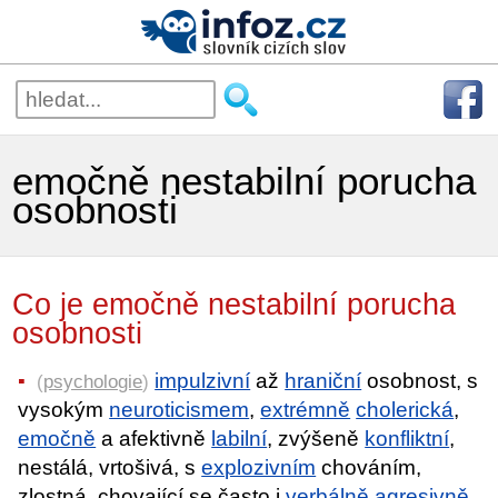
emočně nestabilní porucha
osobnosti
Co je emočně nestabilní porucha
osobnosti
impulzivní
až
hraniční
osobnost, s
(
psychologie
)
vysokým
neuroticismem
,
extrémně
cholerická
,
emočně
a afektivně
labilní
, zvýšeně
konfliktní
,
nestálá, vrtošivá, s
explozivním
chováním,
zlostná, chovající se často i
verbálně
agresivně
,