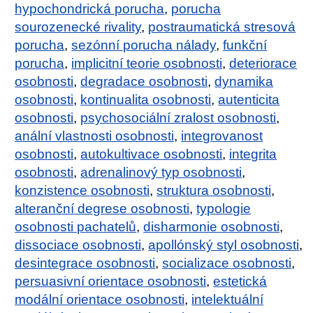
hypochondrická porucha
,
porucha
sourozenecké rivality
,
postraumatická stresová
porucha
,
sezónní porucha nálady
,
funkční
porucha
,
implicitní teorie osobnosti
,
deteriorace
osobnosti
,
degradace osobnosti
,
dynamika
osobnosti
,
kontinualita osobnosti
,
autenticita
osobnosti
,
psychosociální zralost osobnosti
,
anální vlastnosti osobnosti
,
integrovanost
osobnosti
,
autokultivace osobnosti
,
integrita
osobnosti
,
adrenalinový typ osobnosti
,
konzistence osobnosti
,
struktura osobnosti
,
alteranční degrese osobnosti
,
typologie
osobnosti pachatelů
,
disharmonie osobnosti
,
dissociace osobnosti
,
apollónský styl osobnosti
,
desintegrace osobnosti
,
socializace osobnosti
,
persuasivní orientace osobnosti
,
estetická
modální orientace osobnosti
,
intelektuální