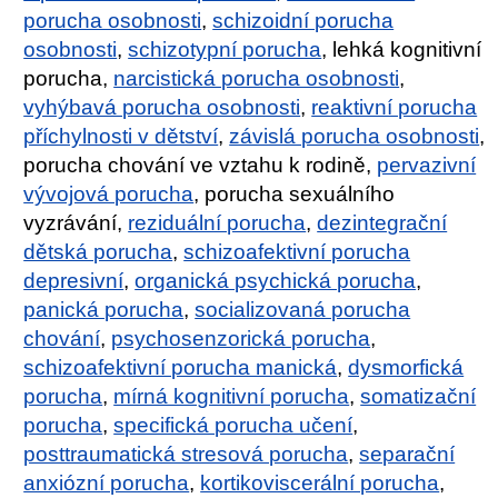
porucha osobnosti
,
schizoidní porucha
osobnosti
,
schizotypní porucha
, lehká kognitivní
porucha,
narcistická porucha osobnosti
,
vyhýbavá porucha osobnosti
,
reaktivní porucha
příchylnosti v dětství
,
závislá porucha osobnosti
,
porucha chování ve vztahu k rodině,
pervazivní
vývojová porucha
, porucha sexuálního
vyzrávání,
reziduální porucha
,
dezintegrační
dětská porucha
,
schizoafektivní porucha
depresivní
,
organická psychická porucha
,
panická porucha
,
socializovaná porucha
chování
,
psychosenzorická porucha
,
schizoafektivní porucha manická
,
dysmorfická
porucha
,
mírná kognitivní porucha
,
somatizační
porucha
,
specifická porucha učení
,
posttraumatická stresová porucha
,
separační
anxiózní porucha
,
kortikoviscerální porucha
,