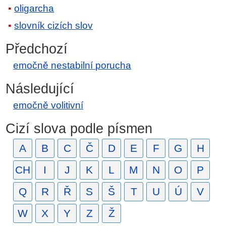
oligarcha
slovník cizích slov
Předchozí
emočně nestabilní porucha
Následující
emočně volitivní
Cizí slova podle písmen
A
B
C
Č
D
E
F
G
H
CH
I
J
K
L
M
N
O
P
Q
R
Ř
S
Š
T
U
Ú
V
W
X
Y
Z
Ž