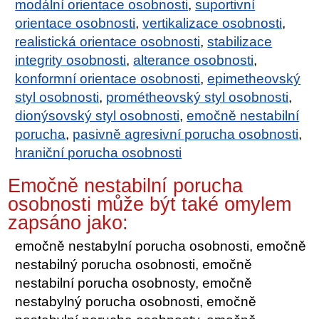
modální orientace osobnosti
,
suportivní
orientace osobnosti
,
vertikalizace osobnosti
,
realistická orientace osobnosti
,
stabilizace
integrity osobnosti
,
alterance osobnosti
,
konformní orientace osobnosti
,
epimetheovský
styl osobnosti
,
prométheovský styl osobnosti
,
dionýsovský styl osobnosti
,
emočně nestabilní
porucha
,
pasivně agresivní porucha osobnosti
,
hraniční porucha osobnosti
Emočně nestabilní porucha
osobnosti může být také omylem
zapsáno jako:
emočně nestabylní porucha osobnosti, emočně
nestabilný porucha osobnosti, emočně
nestabilní porucha osobnosty, emočně
nestabylný porucha osobnosti, emočně