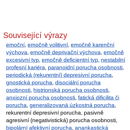
Související výrazy
emoční
,
emočně volitivní
,
emočně karenční
výchova
,
emočně deprivační výchova
,
emočně
excesivní typ
,
emočně deficientní typ
,
nestabilní
profesní kariéra
,
paranoidní porucha osobnosti
,
periodická (rekurentní) depresivní porucha
,
gnostická porucha
,
disociální porucha
osobnosti
,
histrionská porucha osobnosti
,
anxiozní porucha osobnosti
,
fatická dificilita či
porucha
,
generalizovaná úzkostná porucha
,
rekurentní depresivní porucha, pasivně
agresivní (negativistická) porucha osobnosti,
bipolární afektivní porucha
,
anankastická