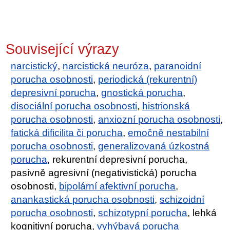
Související výrazy
narcistický
,
narcistická neuróza
,
paranoidní
porucha osobnosti
,
periodická (rekurentní)
depresivní porucha
,
gnostická porucha
,
disociální porucha osobnosti
,
histrionská
porucha osobnosti
,
anxiozní porucha osobnosti
,
fatická dificilita či porucha
,
emočně nestabilní
porucha osobnosti
,
generalizovaná úzkostná
porucha
, rekurentní depresivní porucha,
pasivně agresivní (negativistická) porucha
osobnosti,
bipolární afektivní porucha
,
anankastická porucha osobnosti
,
schizoidní
porucha osobnosti
,
schizotypní porucha
, lehká
kognitivní porucha,
vyhýbavá porucha