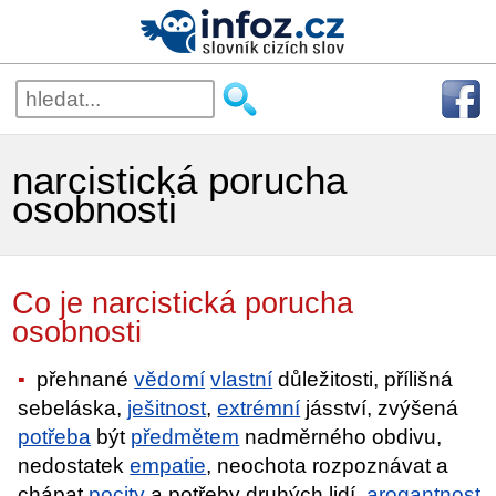
narcistická porucha
osobnosti
Co je narcistická porucha
osobnosti
přehnané
vědomí
vlastní
důležitosti, přílišná
sebeláska,
ješitnost
,
extrémní
jásství, zvýšená
potřeba
být
předmětem
nadměrného obdivu,
nedostatek
empatie
, neochota rozpoznávat a
chápat
pocity
a potřeby druhých lidí,
arogantnost