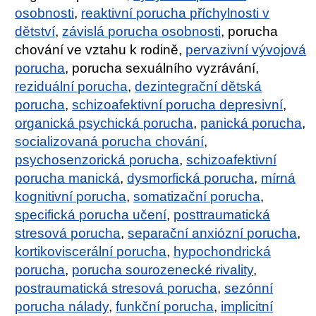
osobnosti
,
reaktivní porucha příchylnosti v
dětství
,
závislá porucha osobnosti
, porucha
chování ve vztahu k rodině,
pervazivní vývojová
porucha
, porucha sexuálního vyzrávání,
reziduální porucha
,
dezintegrační dětská
porucha
,
schizoafektivní porucha depresivní
,
organická psychická porucha
,
panická porucha
,
socializovaná porucha chování
,
psychosenzorická porucha
,
schizoafektivní
porucha manická
,
dysmorfická porucha
,
mírná
kognitivní porucha
,
somatizační porucha
,
specifická porucha učení
,
posttraumatická
stresová porucha
,
separační anxiózní porucha
,
kortikoviscerální porucha
,
hypochondrická
porucha
,
porucha sourozenecké rivality
,
postraumatická stresová porucha
,
sezónní
porucha nálady
,
funkční porucha
,
implicitní