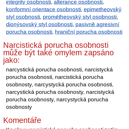
integrity osobnosti
,
alterance osobnosti
,
konformní orientace osobnosti
,
epimetheovský
styl osobnosti
,
prométheovský styl osobnosti
,
dionýsovský styl osobnosti
,
pasivně agresivní
porucha osobnosti
,
hraniční porucha osobnosti
Narcistická porucha osobnosti
může být také omylem zapsáno
jako:
narcystická porucha osobnosti, narcistycká
porucha osobnosti, narcistická porucha
osobnosty, narcystycká porucha osobnosti,
narcystická porucha osobnosty, narcistycká
porucha osobnosty, narcystycká porucha
osobnosty
Komentáře