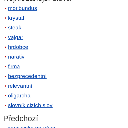
moribundus
krystal
steak
vajgar
hrdobce
narativ
firma
bezprecedentní
relevantní
oligarcha
slovník cizích slov
Předchozí
narcistická neuróza