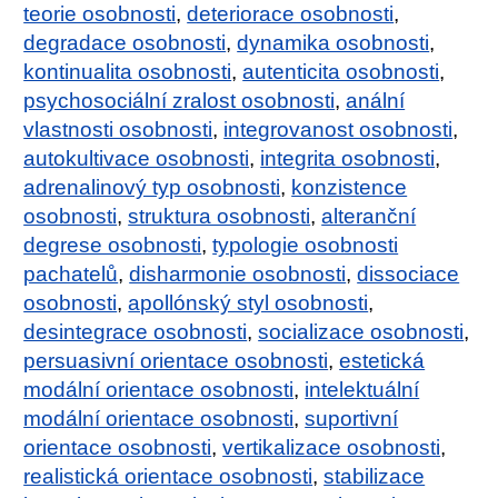
teorie osobnosti
,
deteriorace osobnosti
,
degradace osobnosti
,
dynamika osobnosti
,
kontinualita osobnosti
,
autenticita osobnosti
,
psychosociální zralost osobnosti
,
anální
vlastnosti osobnosti
,
integrovanost osobnosti
,
autokultivace osobnosti
,
integrita osobnosti
,
adrenalinový typ osobnosti
,
konzistence
osobnosti
,
struktura osobnosti
,
alteranční
degrese osobnosti
,
typologie osobnosti
pachatelů
,
disharmonie osobnosti
,
dissociace
osobnosti
,
apollónský styl osobnosti
,
desintegrace osobnosti
,
socializace osobnosti
,
persuasivní orientace osobnosti
,
estetická
modální orientace osobnosti
,
intelektuální
modální orientace osobnosti
,
suportivní
orientace osobnosti
,
vertikalizace osobnosti
,
realistická orientace osobnosti
,
stabilizace