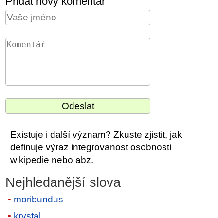
Přidat nový komentář
Existuje i další význam? Zkuste zjistit, jak
definuje výraz integrovanost osobnosti
wikipedie nebo abz.
Nejhledanější slova
moribundus
krystal