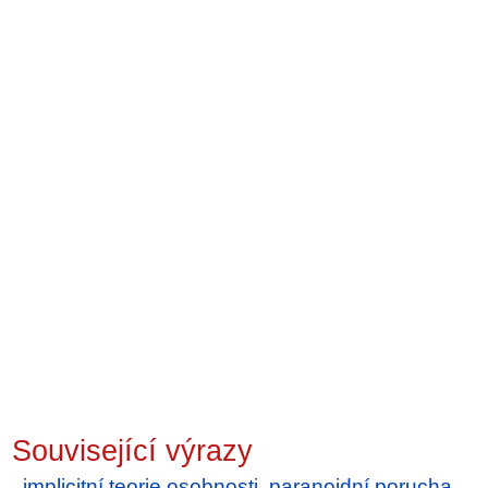
Související výrazy
implicitní teorie osobnosti
,
paranoidní porucha