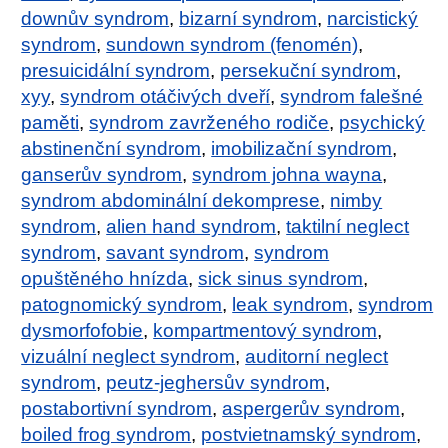
downův syndrom
,
bizarní syndrom
,
narcistický
syndrom
,
sundown syndrom (fenomén)
,
presuicidální syndrom
,
persekuční syndrom
,
xyy
,
syndrom otáčivých dveří
,
syndrom falešné
paměti
,
syndrom zavrženého rodiče
,
psychický
abstinenční syndrom
,
imobilizační syndrom
,
ganserův syndrom
,
syndrom johna wayna
,
syndrom abdominální dekomprese
,
nimby
syndrom
,
alien hand syndrom
,
taktilní neglect
syndrom
,
savant syndrom
,
syndrom
opuštěného hnízda
,
sick sinus syndrom
,
patognomický syndrom
,
leak syndrom
,
syndrom
dysmorfofobie
,
kompartmentový syndrom
,
vizuální neglect syndrom
,
auditorní neglect
syndrom
,
peutz-jeghersův syndrom
,
postabortivní syndrom
,
aspergerův syndrom
,
boiled frog syndrom
,
postvietnamský syndrom
,