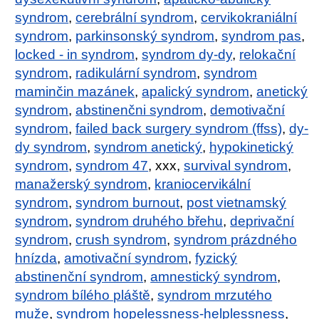
syndrom
,
cerebrální syndrom
,
cervikokraniální
syndrom
,
parkinsonský syndrom
,
syndrom pas
,
locked - in syndrom
,
syndrom dy-dy
,
relokační
syndrom
,
radikulární syndrom
,
syndrom
maminčin mazánek
,
apalický syndrom
,
anetický
syndrom
,
abstinenčni syndrom
,
demotivační
syndrom
,
failed back surgery syndrom (ffss)
,
dy-
dy syndrom
,
syndrom anetický
,
hypokinetický
syndrom
,
syndrom 47
, xxx,
survival syndrom
,
manažerský syndrom
,
kraniocervikální
syndrom
,
syndrom burnout
,
post vietnamský
syndrom
,
syndrom druhého břehu
,
deprivační
syndrom
,
crush syndrom
,
syndrom prázdného
hnízda
,
amotivační syndrom
,
fyzický
abstinenční syndrom
,
amnestický syndrom
,
syndrom bílého pláště
,
syndrom mrzutého
muže
,
syndrom hopelessness-helplessness
,