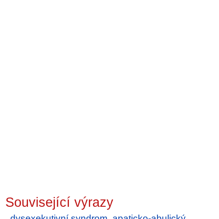
Související výrazy
dysexekutivní syndrom
,
apaticko-abulický