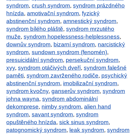
syndrom
,
crush syndrom
,
syndrom prázdného
hnízda
,
amotivační syndrom
,
fyzický
abstinenční syndrom
,
amnestický syndrom
,
syndrom bílého pláště
,
syndrom mrzutého
muže
,
syndrom hopelessness-helplessness
,
downův syndrom
,
bizarní syndrom
,
narcistický
syndrom
,
sundown syndrom (fenomén)
,
presuicidální syndrom
,
persekuční syndrom
,
xyy
,
syndrom otáčivých dveří
,
syndrom falešné
paměti
,
syndrom zavrženého rodiče
,
psychický
abstinenční syndrom
,
imobilizační syndrom
,
syndrom kvočny
,
ganserův syndrom
,
syndrom
johna wayna
,
syndrom abdominální
dekomprese
,
nimby syndrom
,
alien hand
syndrom
,
savant syndrom
,
syndrom
opuštěného hnízda
,
sick sinus syndrom
,
patognomický syndrom
,
leak syndrom
,
syndrom