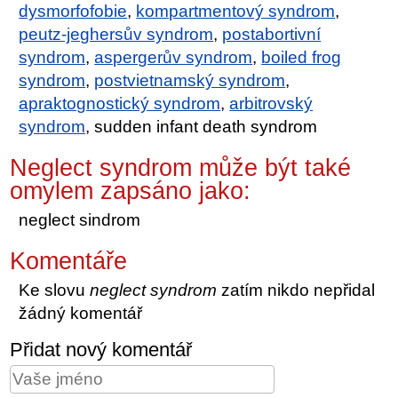
dysmorfofobie
,
kompartmentový syndrom
,
peutz-jeghersův syndrom
,
postabortivní
syndrom
,
aspergerův syndrom
,
boiled frog
syndrom
,
postvietnamský syndrom
,
apraktognostický syndrom
,
arbitrovský
syndrom
, sudden infant death syndrom
Neglect syndrom může být také
omylem zapsáno jako:
neglect sindrom
Komentáře
Ke slovu
neglect syndrom
zatím nikdo nepřidal
žádný komentář
Přidat nový komentář