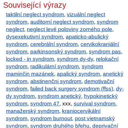
Související výrazy
taktilní neglect syndrom
,
vizuální neglect
syndrom
,
auditorní neglect syndrom
,
syndrom
neglect
,
neglect levé poloviny zorného pole
,
dysexekutivní syndrom
,
apaticko-abulický
syndrom
,
cerebrální syndrom
,
cervikokraniální
syndrom
,
parkinsonský syndrom
,
syndrom pas
,
locked - in syndrom
,
syndrom dy-dy
,
relokační
syndrom
,
radikulární syndrom
,
syndrom
maminčin mazánek
,
apalický syndrom
,
anetický
syndrom
,
abstinenčni syndrom
,
demotivační
syndrom
,
failed back surgery syndrom (ffss)
,
dy-
dy syndrom
,
syndrom anetický
,
hypokinetický
syndrom
,
syndrom 47
, xxx,
survival syndrom
,
manažerský syndrom
,
kraniocervikální
syndrom
,
syndrom burnout
,
post vietnamský
syndrom
,
syndrom druhého břehu
,
deprivační