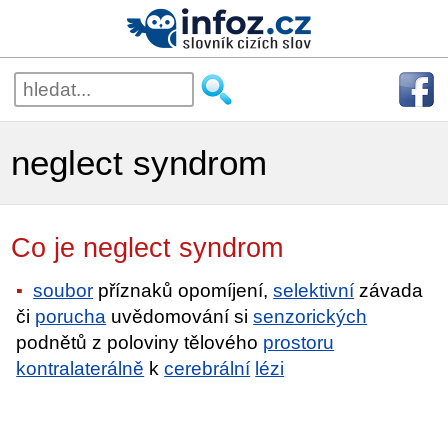
neglect syndrom
Co je neglect syndrom
soubor
příznaků opomíjení,
selektivní
závada
či
porucha
uvědomování si
senzorických
podnětů z poloviny tělového
prostoru
kontralaterálně
k
cerebrální
lézi